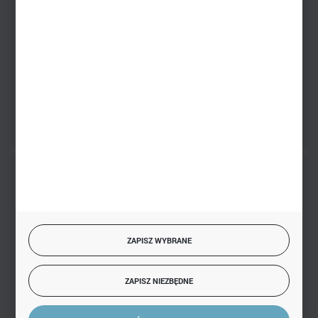
sklep@hurtowniazabawek.pl
PHU BIAŁY
Białystok, ul. Handlowa 13
FORMULARZ KONTAKTOWY
BEZPIECZNE PŁATNOŚCI
ZAPISZ WYBRANE
SZYBKA DOSTAWA
ZAPISZ NIEZBĘDNE