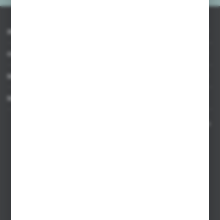
INFORMACJE
OBSŁUGA KLIENTA
MOJE KONTO
MASZ PYTANIE
Kontakt telefoniczny 8:00-17:00 w dni robocze oraz 8:00-14:00
w soboty
Dział sprzedaży internetowej
+48 533 677 055
Dział sprzedaży stacjonarnej
+48 745 57 35
Zakupy hurtowe
+48 793 612 067