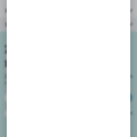
Parametry
Inne z kategorii
Zapisz się do
newslettera
Zapisz się do newslettera na naszym sklepie internetowym
i
otrzymuj informacje o nowościach i promocjach.
ZAPISZ SIĘ
Wyrażam zgodę na otrzymywanie drogą elektroniczną na wskazany przeze
mnie adres e-mail informacji dotyczących usług świadczonych przez
Administratora. Zgoda może zostać cofnięta w każdym czasie.
Polityka
prywatności
*