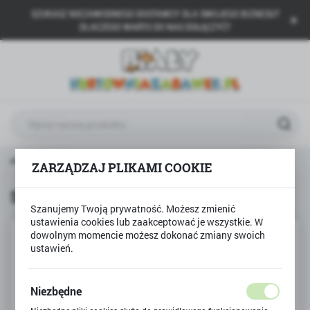
SZUKASZ NIEZAWODNEGO DOSTAWCY DLA SWOJEGO BIZNESU?
USTAWIENIA REGIONALNE
DLACZEGO WARTO DO NAS DOŁĄCZYĆ?
Lokalizacja
Polska
Język
polski
Waluta
łówna
Technok Toys
SORTER DOMEK + KLUCZYKI
ZARZĄDZAJ PLIKAMI COOKIE
Polski złoty (PLN)
SORTER DOMEK + KLUCZYKI
Szanujemy Twoją prywatność. Możesz zmienić
ZAPISZ
ustawienia cookies lub zaakceptować je wszystkie. W
dowolnym momencie możesz dokonać zmiany swoich
ustawień.
Niezbędne