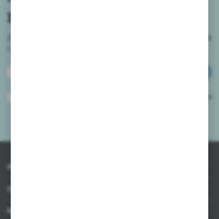
newslettera
Zapisz się do newslettera na naszym sklepie internetowym
i
otrzymuj informacje o nowościach i promocjach.
ZAPISZ SIĘ
Wyrażam zgodę na otrzymywanie drogą elektroniczną na wskazany przeze
mnie adres e-mail informacji dotyczących usług świadczonych przez
Administratora. Zgoda może zostać cofnięta w każdym czasie.
Polityka
prywatności
*
INFORMACJE
OBSŁUGA KLIENTA
MOJE KONTO