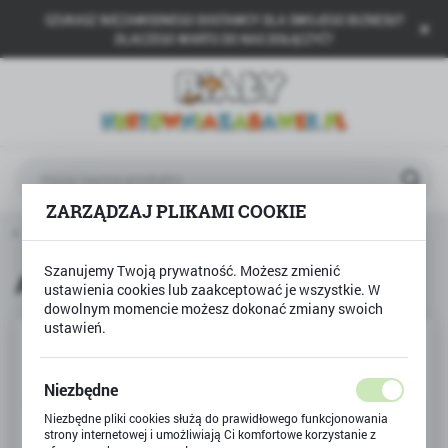
SZUKASZ NIEZAWODNEGO DOSTAWCY DLA SWOJEGO BIZNESU?
USTAWIENIA REGIONALNE
DLACZEGO WARTO DO NAS DOŁĄCZYĆ?
Lokalizacja
Polska
Język
polski
ZARZĄDZAJ PLIKAMI COOKIE
Waluta
wna
Technok Toys
Auto JEEP terenówka wojskowa
Polski złoty (PLN)
Szanujemy Twoją prywatność. Możesz zmienić
Auto JEEP terenówka wojskowa
ustawienia cookies lub zaakceptować je wszystkie. W
dowolnym momencie możesz dokonać zmiany swoich
ZAPISZ
ustawień.
Niezbędne
Niezbędne pliki cookies służą do prawidłowego funkcjonowania
strony internetowej i umożliwiają Ci komfortowe korzystanie z