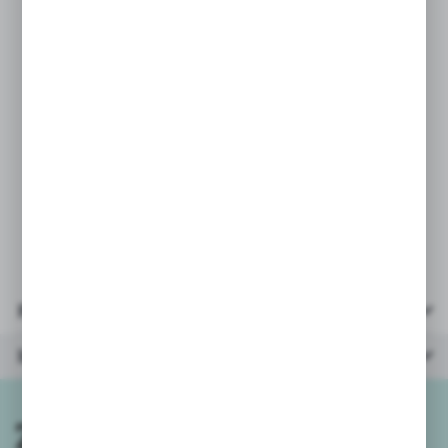
Produkt od wiodącego ukraińskiego
producenta zabawek TECHNOK TOYS.
PARAMETRY:
* auto wielkość: 35x23x20cm
* materiał: plastik
* wiek: 3+
Parametry
Inne z kategorii
Zapisz się do