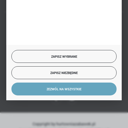
BEZPIECZNE PŁATNOŚCI
SZYBKA DOSTAWA
ZAPISZ WYBRANE
ZAPISZ NIEZBĘDNE
DOŁĄCZ DO NAS
ZEZWÓL NA WSZYSTKIE
Copyright by hurtowniazabawek.pl