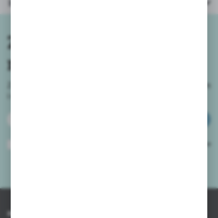
Inne z kategorii
Zapisz się do
newslettera
Zapisz się do newslettera na naszym sklepie internetowym
i
otrzymuj informacje o nowościach i promocjach.
ZAPISZ SIĘ
Wyrażam zgodę na otrzymywanie drogą elektroniczną na wskazany przeze
mnie adres e-mail informacji dotyczących usług świadczonych przez
Administratora. Zgoda może zostać cofnięta w każdym czasie.
Polityka
prywatności
*
INFORMACJE