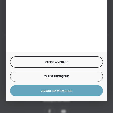
PHU BIAŁY
Białystok, ul. Handlowa 13
FORMULARZ KONTAKTOWY
BEZPIECZNE PŁATNOŚCI
ZAPISZ WYBRANE
SZYBKA DOSTAWA
ZAPISZ NIEZBĘDNE
ZEZWÓL NA WSZYSTKIE
DOŁĄCZ DO NAS