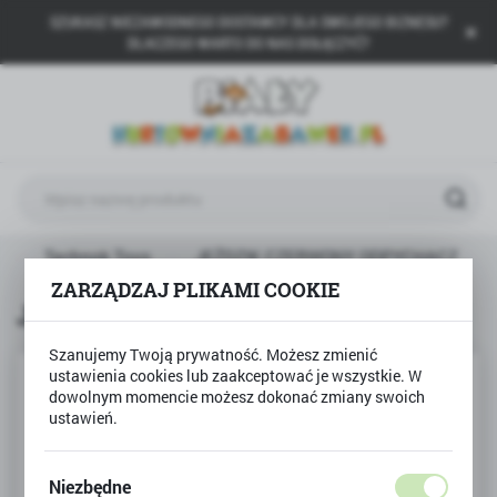
SZUKASZ NIEZAWODNEGO DOSTAWCY DLA SWOJEGO BIZNESU?
USTAWIENIA REGIONALNE
DLACZEGO WARTO DO NAS DOŁĄCZYĆ?
Lokalizacja
Polska
Język
polski
Waluta
Technok Toys
JEŹDZIK CZERWONY ODPYCHACZ
Polski złoty (PLN)
ZARZĄDZAJ PLIKAMI COOKIE
JEŹDZIK CZERWONY ODPYCHACZ
ZAPISZ
Szanujemy Twoją prywatność. Możesz zmienić
ustawienia cookies lub zaakceptować je wszystkie. W
dowolnym momencie możesz dokonać zmiany swoich
ustawień.
Niezbędne