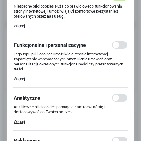
Niezbędne pliki cookies służą do prawidłowego funkcjonowania
strony internetowej i umożliwiają Ci komfortowe korzystanie z
oferowanych przez nas usług.
Pliki cookies odpowiadają na podejmowane przez Ciebie działania
Więcej
w celu m.in. dostosowania Twoich ustawień preferencji
prywatności, logowania czy wypełniania formularzy. Dzięki plikom
cookies strona, z której korzystasz, może działać bez zakłóceń.
Funkcjonalne i personalizacyjne
Tego typu pliki cookies umożliwiają stronie internetowej
zapamiętanie wprowadzonych przez Ciebie ustawień oraz
personalizację określonych funkcjonalności czy prezentowanych
treści.
Dzięki tym plikom cookies możemy zapewnić Ci większy komfort
Więcej
korzystania z funkcjonalności naszej strony poprzez dopasowanie
jej do Twoich indywidualnych preferencji. Wyrażenie zgody na
funkcjonalne i personalizacyjne pliki cookies gwarantuje
dostępność większej ilości funkcji na stronie.
Analityczne
Analityczne pliki cookies pomagają nam rozwijać się i
dostosowywać do Twoich potrzeb.
Kod produktu:
P-6127
Cookies analityczne pozwalają na uzyskanie informacji w zakresie
Więcej
wykorzystywania witryny internetowej, miejsca oraz częstotliwości,
Kod EAN:
4823037606665
z jaką odwiedzane są nasze serwisy www. Dane pozwalają nam na
ocenę naszych serwisów internetowych pod względem ich
popularności wśród użytkowników. Zgromadzone informacje są
Reklamowe
Niedostępny