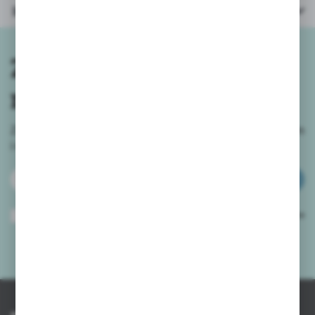
Inne z kategorii
Zapisz się do
newslettera
Zapisz się do newslettera na naszym sklepie internetowym
i
otrzymuj informacje o nowościach i promocjach.
ZAPISZ SIĘ
Wyrażam zgodę na otrzymywanie drogą elektroniczną na wskazany przeze
mnie adres e-mail informacji dotyczących usług świadczonych przez
Administratora. Zgoda może zostać cofnięta w każdym czasie.
Polityka
prywatności
*