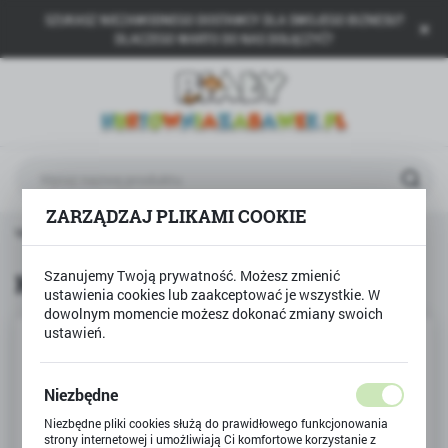
SZUKASZ NIEZAWODNEGO DOSTAWCY DLA SWOJEGO BIZNESU?
USTAWIENIA REGIONALNE
DLACZEGO WARTO DO NAS DOŁĄCZYĆ?
Lokalizacja
Polska
Język
polski
ZARZĄDZAJ PLIKAMI COOKIE
Waluta
ówna
Technok Toys
Kuchenka i naczynia + czajnik
Polski złoty (PLN)
Szanujemy Twoją prywatność. Możesz zmienić
Kuchenka i naczynia + czajnik
ustawienia cookies lub zaakceptować je wszystkie. W
ZAPISZ
dowolnym momencie możesz dokonać zmiany swoich
ustawień.
Niezbędne
Niezbędne pliki cookies służą do prawidłowego funkcjonowania
strony internetowej i umożliwiają Ci komfortowe korzystanie z