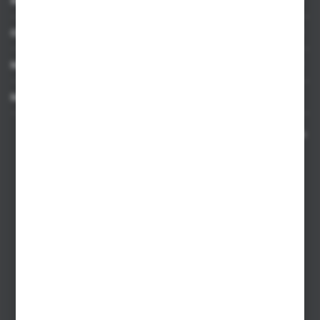
INFORMACJE
OBSŁUGA KLIENTA
MOJE KONTO
MASZ PYTANIE
Kontakt telefoniczny 8:00-17:00 w dni robocze oraz 8:00-14:00
w soboty
Dział sprzedaży internetowej
+48 533 677 055
Dział sprzedaży stacjonarnej
+48 745 57 35
Zakupy hurtowe
+48 793 612 067
sklep@hurtowniazabawek.pl