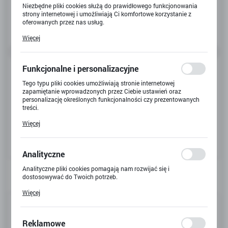
Niezbędne pliki cookies służą do prawidłowego funkcjonowania
strony internetowej i umożliwiają Ci komfortowe korzystanie z
oferowanych przez nas usług.
Pliki cookies odpowiadają na podejmowane przez Ciebie działania
Więcej
w celu m.in. dostosowania Twoich ustawień preferencji
prywatności, logowania czy wypełniania formularzy. Dzięki plikom
cookies strona, z której korzystasz, może działać bez zakłóceń.
Funkcjonalne i personalizacyjne
Tego typu pliki cookies umożliwiają stronie internetowej
zapamiętanie wprowadzonych przez Ciebie ustawień oraz
personalizację określonych funkcjonalności czy prezentowanych
treści.
Dzięki tym plikom cookies możemy zapewnić Ci większy komfort
Więcej
korzystania z funkcjonalności naszej strony poprzez dopasowanie
jej do Twoich indywidualnych preferencji. Wyrażenie zgody na
funkcjonalne i personalizacyjne pliki cookies gwarantuje
dostępność większej ilości funkcji na stronie.
Analityczne
Analityczne pliki cookies pomagają nam rozwijać się i
dostosowywać do Twoich potrzeb.
Cookies analityczne pozwalają na uzyskanie informacji w zakresie
Więcej
wykorzystywania witryny internetowej, miejsca oraz częstotliwości,
Kod produktu:
62806R-W
z jaką odwiedzane są nasze serwisy www. Dane pozwalają nam na
ocenę naszych serwisów internetowych pod względem ich
popularności wśród użytkowników. Zgromadzone informacje są
Kod EAN:
4891761280666
Reklamowe
przetwarzane w formie zanonimizowanej. Wyrażenie zgody na