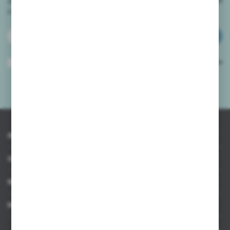
i
otrzymuj informacje o nowościach i promocjach.
ZAPISZ SIĘ
Wyrażam zgodę na otrzymywanie drogą elektroniczną na wskazany przeze
mnie adres e-mail informacji dotyczących usług świadczonych przez
Administratora. Zgoda może zostać cofnięta w każdym czasie.
Polityka
prywatności
*
INFORMACJE
OBSŁUGA KLIENTA
MOJE KONTO
MASZ PYTANIE