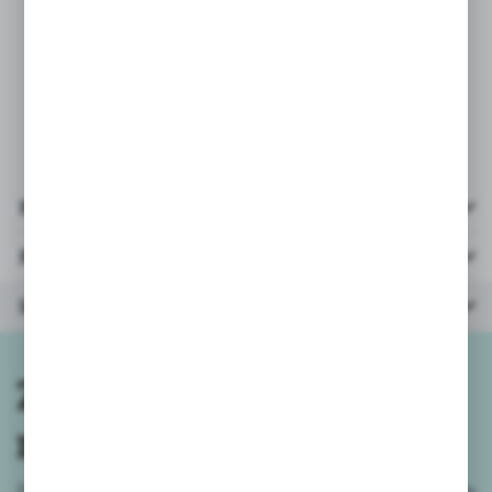
- materiał: metal, plastik
- opakowanie: kartonik
26,5x11x16,5cm
- wiek: 3+
Pliki do pobrania
Parametry
Inne z kategorii
Zapisz się do
newslettera
Zapisz się do newslettera na naszym sklepie internetowym