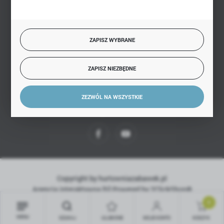
BEZPIECZNE PŁATNOŚCI
ZAPISZ WYBRANE
SZYBKA DOSTAWA
ZAPISZ NIEZBĘDNE
ZEZWÓL NA WSZYSTKIE
DOŁĄCZ DO NAS
Copyright by hurtowniazabawek.pl
Agencja interaktywna
[ti]
Powered by
2ClickShop®
0
MENU
SZUKAJ
ULUBIONE
MOJE KONTO
KOSZYK