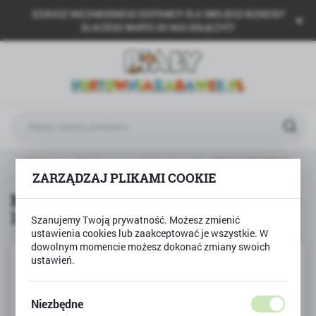
SZUKASZ NIEZAWODNEGO DOSTAWCY DLA SWOJEGO BIZNESU?
USTAWIENIA REGIONALNE
DLACZEGO WARTO DO NAS DOŁĄCZYĆ?
Lokalizacja
Polska
Język
polski
Waluta
WELLY
Markowy model motocykla KTM 1190 RC8 R
Polski złoty (PLN)
ZARZĄDZAJ PLIKAMI COOKIE
Markowy model motocykla KTM
1190 RC8 R
ZAPISZ
Szanujemy Twoją prywatność. Możesz zmienić
ustawienia cookies lub zaakceptować je wszystkie. W
dowolnym momencie możesz dokonać zmiany swoich
ustawień.
Niezbędne