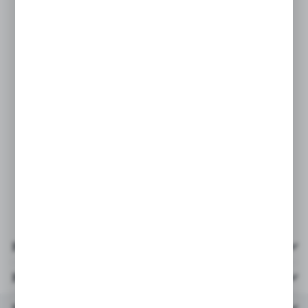
* opakowanie: kartonik 62x17,5x11,5cm
* wiek: 3+
Ze względu na różnorodny rozwój
psychomotoryczny dziecka zalecamy dla
dzieci powyżej 8 roku życia.
Produkt zawiera delikatne elementy, które
mogą się uszkodzić przy zabawie bez
nadzoru osoby dorosłej.
Pliki do pobrania
Parametry