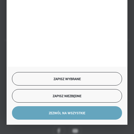
Białystok, ul. Handlowa 13
FORMULARZ KONTAKTOWY
BEZPIECZNE PŁATNOŚCI
ZAPISZ WYBRANE
SZYBKA DOSTAWA
ZAPISZ NIEZBĘDNE
ZEZWÓL NA WSZYSTKIE
DOŁĄCZ DO NAS