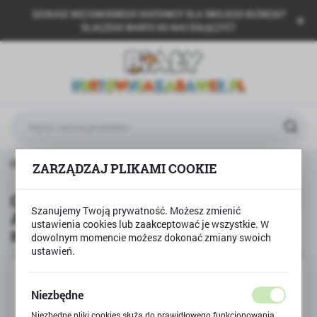
SZUKASZ NIEZAWODNEGO DOSTAWCY DLA SWOJEGO BIZNESU?
USTAWIENIA REGIONALNE
DLACZEGO WARTO DO NAS DOŁĄCZYĆ?
Lokalizacja
Polska
Język
polski
Waluta
S-BENZ ACTROS z naczepą 1:32 model metalowy TIR WELLY
ZARZĄDZAJ PLIKAMI COOKIE
Polski złoty (PLN)
Ciśgnik siodłowy MERCEDES-BENZ
Szanujemy Twoją prywatność. Możesz zmienić
ACTROS z naczepą 1:32 model
ZAPISZ
ustawienia cookies lub zaakceptować je wszystkie. W
metalowy TIR WELLY
dowolnym momencie możesz dokonać zmiany swoich
ustawień.
Niezbędne
Niezbędne pliki cookies służą do prawidłowego funkcjonowania