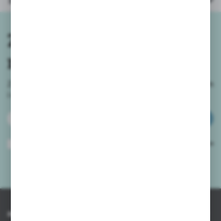
Inne z kategorii
Zapisz się do
newslettera
Zapisz się do newslettera na naszym sklepie internetowym
i
otrzymuj informacje o nowościach i promocjach.
ZAPISZ SIĘ
Wyrażam zgodę na otrzymywanie drogą elektroniczną na wskazany przeze
mnie adres e-mail informacji dotyczących usług świadczonych przez
Administratora. Zgoda może zostać cofnięta w każdym czasie.
Polityka
prywatności
*
INFORMACJE