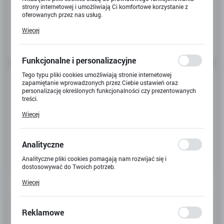
strony internetowej i umożliwiają Ci komfortowe korzystanie z
oferowanych przez nas usług.
Pliki cookies odpowiadają na podejmowane przez Ciebie działania
Więcej
w celu m.in. dostosowania Twoich ustawień preferencji
prywatności, logowania czy wypełniania formularzy. Dzięki plikom
cookies strona, z której korzystasz, może działać bez zakłóceń.
Funkcjonalne i personalizacyjne
Tego typu pliki cookies umożliwiają stronie internetowej
zapamiętanie wprowadzonych przez Ciebie ustawień oraz
personalizację określonych funkcjonalności czy prezentowanych
treści.
Dzięki tym plikom cookies możemy zapewnić Ci większy komfort
Więcej
korzystania z funkcjonalności naszej strony poprzez dopasowanie
jej do Twoich indywidualnych preferencji. Wyrażenie zgody na
funkcjonalne i personalizacyjne pliki cookies gwarantuje
dostępność większej ilości funkcji na stronie.
Analityczne
Analityczne pliki cookies pomagają nam rozwijać się i
dostosowywać do Twoich potrzeb.
Cookies analityczne pozwalają na uzyskanie informacji w zakresie
Więcej
wykorzystywania witryny internetowej, miejsca oraz częstotliwości,
z jaką odwiedzane są nasze serwisy www. Dane pozwalają nam na
ocenę naszych serwisów internetowych pod względem ich
popularności wśród użytkowników. Zgromadzone informacje są
Kod produktu:
32281K-W
Reklamowe
przetwarzane w formie zanonimizowanej. Wyrażenie zgody na