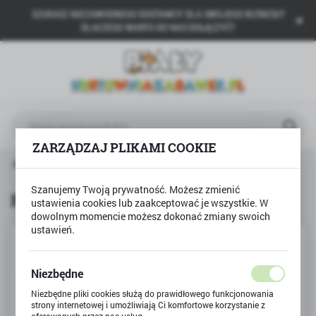
SZUKASZ NIEZAWODNEGO DOSTAWCY DLA SWOJEGO BIZNESU?
USTAWIENIA REGIONALNE
DLACZEGO WARTO DO NAS DOŁĄCZYĆ?
Lokalizacja
Polska
Język
polski
ZARZĄDZAJ PLIKAMI COOKIE
Waluta
la dzieci 101-500 elementów
Puzzle 500 Wesoły Piesek
Polski złoty (PLN)
Szanujemy Twoją prywatność. Możesz zmienić
Puzzle 500 Wesoły Piesek
ustawienia cookies lub zaakceptować je wszystkie. W
dowolnym momencie możesz dokonać zmiany swoich
ZAPISZ
ustawień.
Niezbędne
Niezbędne pliki cookies służą do prawidłowego funkcjonowania
strony internetowej i umożliwiają Ci komfortowe korzystanie z
oferowanych przez nas usług.