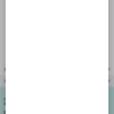
PARAMETRY:
* rozmiar po złożeniu: 48x34 cm
* ilość elementów: 500
* wymiary opakowania:
39,5x26,5x4
cm
* wiek: 10+
Parametry
Inne z kategorii
Zapisz się do
newslettera