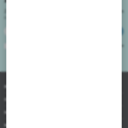
Zapisz się do newslettera na naszym sklepie internetowym
i
otrzymuj informacje o nowościach i promocjach.
ZAPISZ SIĘ
Wyrażam zgodę na otrzymywanie drogą elektroniczną na wskazany przeze
mnie adres e-mail informacji dotyczących usług świadczonych przez
Administratora. Zgoda może zostać cofnięta w każdym czasie.
Polityka
prywatności
*
INFORMACJE
OBSŁUGA KLIENTA
MOJE KONTO
MASZ PYTANIE