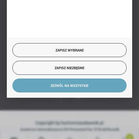
BEZPIECZNE PŁATNOŚCI
SZYBKA DOSTAWA
ZAPISZ WYBRANE
ZAPISZ NIEZBĘDNE
DOŁĄCZ DO NAS
ZEZWÓL NA WSZYSTKIE
Copyright by hurtowniazabawek.pl
Agencja interaktywna
[ti]
Powered by
2ClickShop®
0