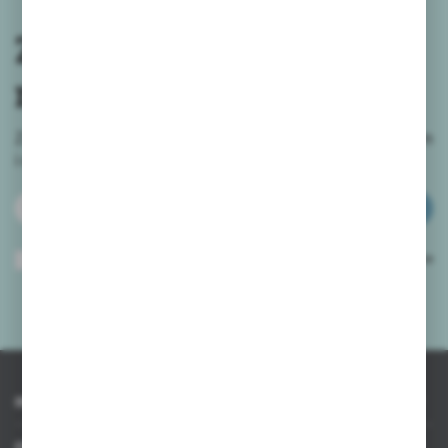
Zapisz się do
newslettera
Zapisz się do newslettera na naszym sklepie internetowym
i
otrzymuj informacje o nowościach i promocjach.
ZAPISZ SIĘ
Wyrażam zgodę na otrzymywanie drogą elektroniczną na wskazany przeze
mnie adres e-mail informacji dotyczących usług świadczonych przez
Administratora. Zgoda może zostać cofnięta w każdym czasie.
Polityka
prywatności
*
INFORMACJE
OBSŁUGA KLIENTA