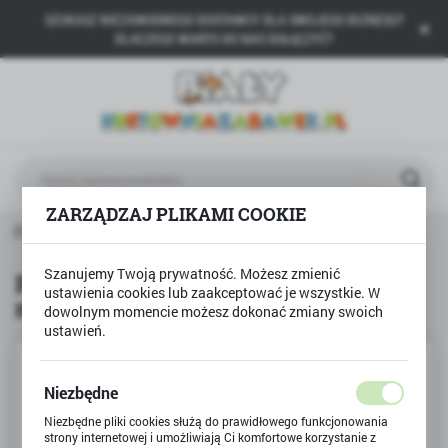
SZUKASZ NIEZAWODNEGO DOSTAWCY DLA SWOJEGO BIZNESU?
USTAWIENIA REGIONALNE
DLACZEGO WARTO DO NAS DOŁĄCZYĆ?
Lokalizacja
Polska
Język
polski
ZARZĄDZAJ PLIKAMI COOKIE
Waluta
BESTWAY
Pompka ręczna 36cm - basen, materac, koło
Polski złoty (PLN)
Szanujemy Twoją prywatność. Możesz zmienić
Pompka ręczna 36cm - basen,
ustawienia cookies lub zaakceptować je wszystkie. W
materac, koło
ZAPISZ
dowolnym momencie możesz dokonać zmiany swoich
ustawień.
Niezbędne
Niezbędne pliki cookies służą do prawidłowego funkcjonowania
strony internetowej i umożliwiają Ci komfortowe korzystanie z