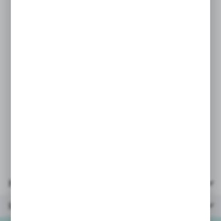
* elastyczny wąż,
* 3 koncówki pasujące do prawie
wszystkich zaworów,
* zaprojektowana tak, aby zapewnić
maksymalną wydajność.
* opakowanie: kartonik 36x13x11cm
Ze wzgledu na różnorodność dostaw
pompki mogą występować w różnych
wersjach graficznych opakowań.
Parametry
Inne z kategorii