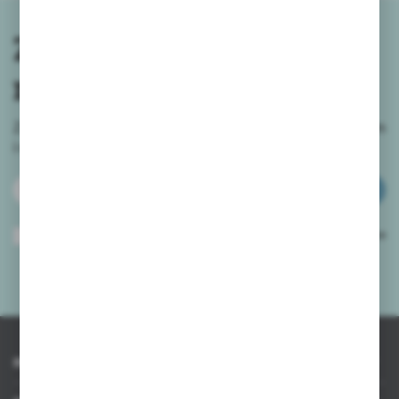
Zapisz się do
newslettera
Zapisz się do newslettera na naszym sklepie internetowym
i
otrzymuj informacje o nowościach i promocjach.
ZAPISZ SIĘ
Wyrażam zgodę na otrzymywanie drogą elektroniczną na wskazany przeze
mnie adres e-mail informacji dotyczących usług świadczonych przez
Administratora. Zgoda może zostać cofnięta w każdym czasie.
Polityka
prywatności
*
INFORMACJE