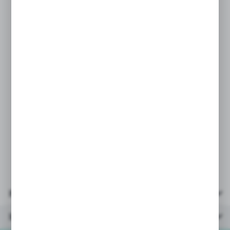
* uprzednio przetestowany, wytrzymały
materiał winylowy
* miękka dmuchana podłoga
* 3 równe koła
* łatka naprawcza w komplecie
* pojemność: 62l
* wymiary zewnętrzne po napełnieniu
wody 102x25cm
* opakowanie: kartonik
24x24x6cm
* wiek: 3+
Parametry
Inne z kategorii