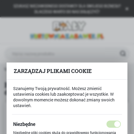
SZUKASZ NIEZAWODNEGO DOSTAWCY DLA SWOJEGO BIZNESU?
USTAWIENIA REGIONALNE
DLACZEGO WARTO DO NAS DOŁĄCZYĆ?
Lokalizacja
Polska
Język
polski
Waluta
TWAY
Basen pompowany 102x25cm dmuchana podłoga
ZARZĄDZAJ PLIKAMI COOKIE
Polski złoty (PLN)
Basen pompowany 102x25cm
Szanujemy Twoją prywatność. Możesz zmienić
dmuchana podłoga
ZAPISZ
ustawienia cookies lub zaakceptować je wszystkie. W
dowolnym momencie możesz dokonać zmiany swoich
ustawień.
Niezbędne
Niezbędne pliki cookies służą do prawidłowego funkcjonowania