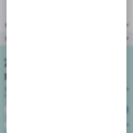
Parametry
Inne z kategorii
Zapisz się do
newslettera
Zapisz się do newslettera na naszym sklepie internetowym
i
otrzymuj informacje o nowościach i promocjach.
ZAPISZ SIĘ
Wyrażam zgodę na otrzymywanie drogą elektroniczną na wskazany przeze
mnie adres e-mail informacji dotyczących usług świadczonych przez