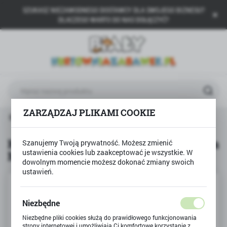
SZUKASZ NIEZAWODNEGO DOSTAWCY DLA SWOJEGO BIZNESU?
USTAWIENIA REGIONALNE
DLACZEGO WARTO DO NAS DOŁĄCZYĆ?
Lokalizacja
Polska
Język
polski
ZARZĄDZAJ PLIKAMI COOKIE
Waluta
BESTWAY
Koło dmuchane do pływania Myszka Miki
Polski złoty (PLN)
Koło dmuchane do pływania Myszka
Szanujemy Twoją prywatność. Możesz zmienić
ustawienia cookies lub zaakceptować je wszystkie. W
Miki
ZAPISZ
dowolnym momencie możesz dokonać zmiany swoich
ustawień.
Niezbędne
Niezbędne pliki cookies służą do prawidłowego funkcjonowania
strony internetowej i umożliwiają Ci komfortowe korzystanie z