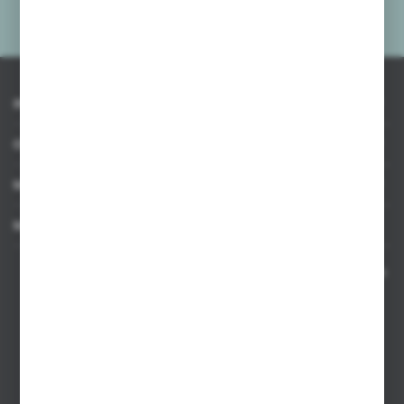
Administratora. Zgoda może zostać cofnięta w każdym czasie.
Polityka
prywatności
*
INFORMACJE
OBSŁUGA KLIENTA
MOJE KONTO
MASZ PYTANIE
Kontakt telefoniczny 8:00-17:00 w dni robocze oraz 8:00-14:00
w soboty
Dział sprzedaży internetowej
+48 533 677 055
Dział sprzedaży stacjonarnej
+48 745 57 35