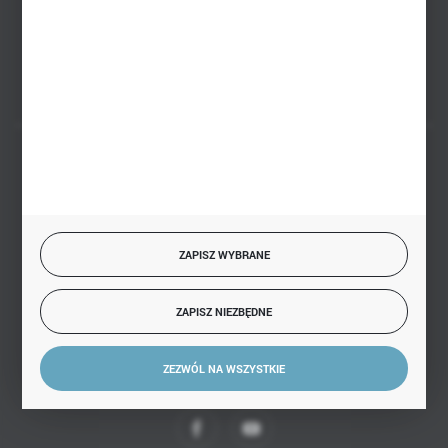
Białystok, ul. Handlowa 13
FORMULARZ KONTAKTOWY
BEZPIECZNE PŁATNOŚCI
ZAPISZ WYBRANE
SZYBKA DOSTAWA
ZAPISZ NIEZBĘDNE
ZEZWÓL NA WSZYSTKIE
DOŁĄCZ DO NAS