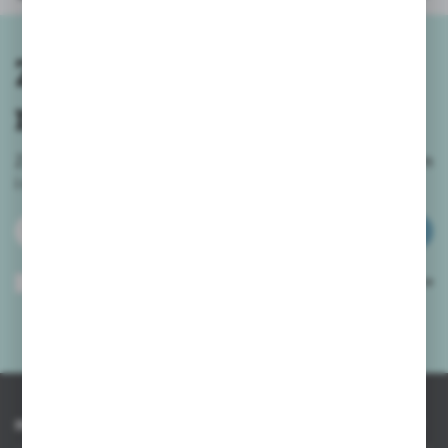
Zapisz się do
newslettera
Zapisz się do newslettera na naszym sklepie internetowym
i
otrzymuj informacje o nowościach i promocjach.
ZAPISZ SIĘ
Wyrażam zgodę na otrzymywanie drogą elektroniczną na wskazany przeze
mnie adres e-mail informacji dotyczących usług świadczonych przez
Administratora. Zgoda może zostać cofnięta w każdym czasie.
Polityka
prywatności
*
INFORMACJE