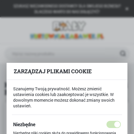
SZUKASZ NIEZAWODNEGO DOSTAWCY DLA SWOJEGO BIZNESU?
USTAWIENIA REGIONALNE
DLACZEGO WARTO DO NAS DOŁĄCZYĆ?
Lokalizacja
Polska
Język
polski
Waluta
N
Fire
Klocki Sluban AUTO Policja POWER BRICKS
ZARZĄDZAJ PLIKAMI COOKIE
Polski złoty (PLN)
Klocki Sluban AUTO Policja POWER
Szanujemy Twoją prywatność. Możesz zmienić
BRICKS
ZAPISZ
ustawienia cookies lub zaakceptować je wszystkie. W
dowolnym momencie możesz dokonać zmiany swoich
ustawień.
Niezbędne
Niezbędne pliki cookies służą do prawidłowego funkcjonowania