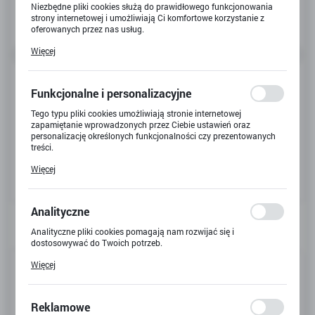
Niezbędne pliki cookies służą do prawidłowego funkcjonowania
strony internetowej i umożliwiają Ci komfortowe korzystanie z
oferowanych przez nas usług.
Pliki cookies odpowiadają na podejmowane przez Ciebie działania
Więcej
w celu m.in. dostosowania Twoich ustawień preferencji
prywatności, logowania czy wypełniania formularzy. Dzięki plikom
cookies strona, z której korzystasz, może działać bez zakłóceń.
Funkcjonalne i personalizacyjne
Tego typu pliki cookies umożliwiają stronie internetowej
zapamiętanie wprowadzonych przez Ciebie ustawień oraz
personalizację określonych funkcjonalności czy prezentowanych
treści.
Dzięki tym plikom cookies możemy zapewnić Ci większy komfort
Więcej
korzystania z funkcjonalności naszej strony poprzez dopasowanie
jej do Twoich indywidualnych preferencji. Wyrażenie zgody na
funkcjonalne i personalizacyjne pliki cookies gwarantuje
dostępność większej ilości funkcji na stronie.
Analityczne
Analityczne pliki cookies pomagają nam rozwijać się i
dostosowywać do Twoich potrzeb.
Cookies analityczne pozwalają na uzyskanie informacji w zakresie
Kod produktu:
G-2852
Więcej
wykorzystywania witryny internetowej, miejsca oraz częstotliwości,
z jaką odwiedzane są nasze serwisy www. Dane pozwalają nam na
Kod EAN:
4751033780167
ocenę naszych serwisów internetowych pod względem ich
popularności wśród użytkowników. Zgromadzone informacje są
Reklamowe
Dostępny
przetwarzane w formie zanonimizowanej. Wyrażenie zgody na