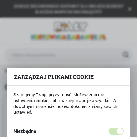
SZUKASZ NIEZAWODNEGO DOSTAWCY DLA SWOJEGO BIZNESU?
USTAWIENIA REGIONALNE
DLACZEGO WARTO DO NAS DOŁĄCZYĆ?
Lokalizacja
Polska
Język
polski
Waluta
Strona główna
GRANNA
Gra Karakum GRANNA
Polski złoty (PLN)
ZARZĄDZAJ PLIKAMI COOKIE
Gra Karakum GRANNA
Szanujemy Twoją prywatność. Możesz zmienić
ZAPISZ
ustawienia cookies lub zaakceptować je wszystkie. W
dowolnym momencie możesz dokonać zmiany swoich
ustawień.
Niezbędne