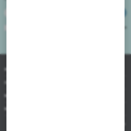
ZAPISZ SIĘ
Wyrażam zgodę na otrzymywanie drogą elektroniczną na wskazany przeze
mnie adres e-mail informacji dotyczących usług świadczonych przez
Administratora. Zgoda może zostać cofnięta w każdym czasie.
Polityka
prywatności
*
INFORMACJE
OBSŁUGA KLIENTA
MOJE KONTO
MASZ PYTANIE
Kontakt telefoniczny 8:00-17:00 w dni robocze oraz 8:00-14:00
w soboty