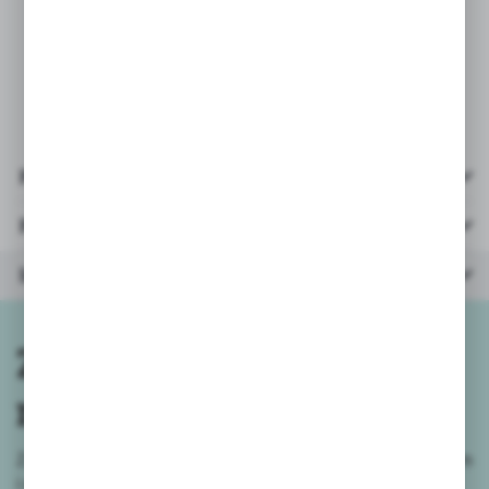
* liczba graczy: 2-4
* wiek: 8+
* opakowanie: kartonik
12x2x9,5cm
Pliki do pobrania
Parametry
Inne z kategorii
Zapisz się do
newslettera
Zapisz się do newslettera na naszym sklepie internetowym
i
otrzymuj informacje o nowościach i promocjach.