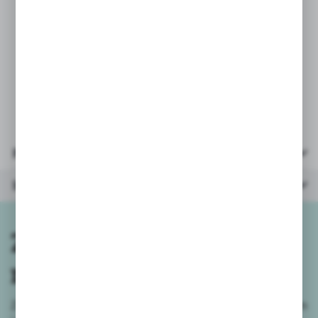
* instrukcja
* wiek: 3-6 lat
* liczba graczy: 1-6
* wymiary opakowania:
20,5x20,5x6,5cm
Parametry
Inne z kategorii
Zapisz się do
newslettera
Zapisz się do newslettera na naszym sklepie internetowym