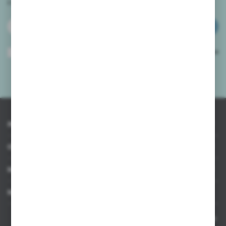
i
otrzymuj informacje o nowościach i promocjach.
ZAPISZ SIĘ
Wyrażam zgodę na otrzymywanie drogą elektroniczną na wskazany przeze
mnie adres e-mail informacji dotyczących usług świadczonych przez
Administratora. Zgoda może zostać cofnięta w każdym czasie.
Polityka
prywatności
*
INFORMACJE
OBSŁUGA KLIENTA
MOJE KONTO
MASZ PYTANIE
Kontakt telefoniczny 8:00-17:00 w dni robocze oraz 8:00-14:00