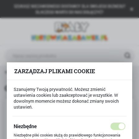
SZUKASZ NIEZAWODNEGO DOSTAWCY DLA SWOJEGO BIZNESU?
USTAWIENIA REGIONALNE
DLACZEGO WARTO DO NAS DOŁĄCZYĆ?
Lokalizacja
Polska
Język
polski
Waluta
ZARZĄDZAJ PLIKAMI COOKIE
trona główna
GRANNA
Gra KOT W WORKU Granna
Polski złoty (PLN)
Gra KOT W WORKU Granna
Szanujemy Twoją prywatność. Możesz zmienić
ustawienia cookies lub zaakceptować je wszystkie. W
ZAPISZ
dowolnym momencie możesz dokonać zmiany swoich
ustawień.
Niezbędne
Niezbędne pliki cookies służą do prawidłowego funkcjonowania