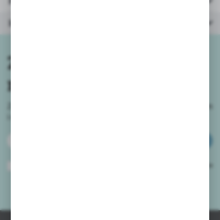
Parametry
Inne z kategorii
Zapisz się do
newslettera
Zapisz się do newslettera na naszym sklepie internetowym
i
otrzymuj informacje o nowościach i promocjach.
ZAPISZ SIĘ
Wyrażam zgodę na otrzymywanie drogą elektroniczną na wskazany przeze
mnie adres e-mail informacji dotyczących usług świadczonych przez
Administratora. Zgoda może zostać cofnięta w każdym czasie.
Polityka
prywatności
*