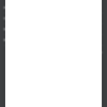
INFORMACJE
OBSŁUGA KLIENTA
MOJE KONTO
MASZ PYTANIE
Kontakt telefoniczny 8:00-17:00 w dni robocze oraz 8:00-14:00
w soboty
Dział sprzedaży internetowej
+48 533 677 055
Dział sprzedaży stacjonarnej
+48 745 57 35
Zakupy hurtowe
+48 793 612 067