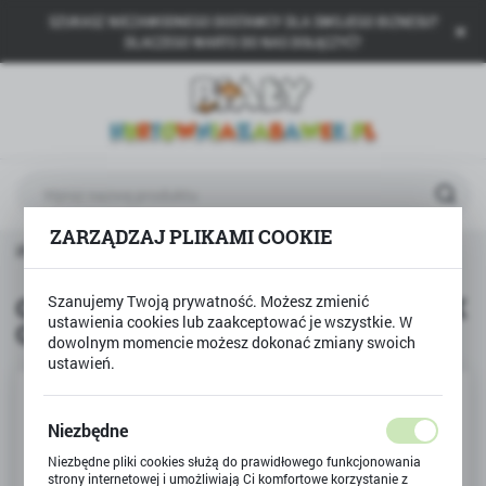
SZUKASZ NIEZAWODNEGO DOSTAWCY DLA SWOJEGO BIZNESU?
USTAWIENIA REGIONALNE
DLACZEGO WARTO DO NAS DOŁĄCZYĆ?
Lokalizacja
Polska
Język
polski
ZARZĄDZAJ PLIKAMI COOKIE
Waluta
GRANNA
Gra logiczna towarzyska SHERLOCK Granna
Polski złoty (PLN)
Szanujemy Twoją prywatność. Możesz zmienić
Gra logiczna towarzyska SHERLOCK
ustawienia cookies lub zaakceptować je wszystkie. W
Granna
ZAPISZ
dowolnym momencie możesz dokonać zmiany swoich
ustawień.
Niezbędne
Niezbędne pliki cookies służą do prawidłowego funkcjonowania
strony internetowej i umożliwiają Ci komfortowe korzystanie z