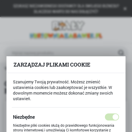
SZUKASZ NIEZAWODNEGO DOSTAWCY DLA SWOJEGO BIZNESU?
USTAWIENIA REGIONALNE
DLACZEGO WARTO DO NAS DOŁĄCZYĆ?
Lokalizacja
Polska
Język
polski
ZARZĄDZAJ PLIKAMI COOKIE
Waluta
RANNA
Gra logiczna pamięciowa ALE BAŁAGAN Granna
Polski złoty (PLN)
Gra logiczna pamięciowa ALE
Szanujemy Twoją prywatność. Możesz zmienić
ustawienia cookies lub zaakceptować je wszystkie. W
BAŁAGAN Granna
ZAPISZ
dowolnym momencie możesz dokonać zmiany swoich
ustawień.
Niezbędne
Niezbędne pliki cookies służą do prawidłowego funkcjonowania
strony internetowej i umożliwiają Ci komfortowe korzystanie z