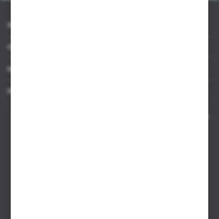
INFORMACJE
OBSŁUGA KLIENTA
MOJE KONTO
MASZ PYTANIE
Kontakt telefoniczny 8:00-17:00 w dni robocze oraz 8:00-14:00
w soboty
Dział sprzedaży internetowej
+48 533 677 055
Dział sprzedaży stacjonarnej
+48 745 57 35
Zakupy hurtowe
+48 793 612 067