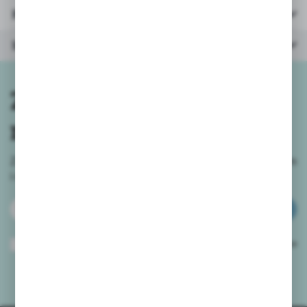
Parametry
Inne z kategorii
Zapisz się do
newslettera
Zapisz się do newslettera na naszym sklepie internetowym
i
otrzymuj informacje o nowościach i promocjach.
ZAPISZ SIĘ
Wyrażam zgodę na otrzymywanie drogą elektroniczną na wskazany przeze
mnie adres e-mail informacji dotyczących usług świadczonych przez
Administratora. Zgoda może zostać cofnięta w każdym czasie.
Polityka
prywatności
*