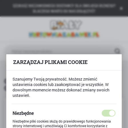
SZUKASZ NIEZAWODNEGO DOSTAWCY DLA SWOJEGO BIZNESU?
USTAWIENIA REGIONALNE
DLACZEGO WARTO DO NAS DOŁĄCZYĆ?
Lokalizacja
Polska
Język
polski
ZARZĄDZAJ PLIKAMI COOKIE
Waluta
GRANNA
Gra Superfarmer Seria Podróżna GRANNA
Polski złoty (PLN)
Szanujemy Twoją prywatność. Możesz zmienić
Gra Superfarmer Seria Podróżna
ustawienia cookies lub zaakceptować je wszystkie. W
GRANNA
ZAPISZ
dowolnym momencie możesz dokonać zmiany swoich
ustawień.
Niezbędne
Niezbędne pliki cookies służą do prawidłowego funkcjonowania
strony internetowej i umożliwiają Ci komfortowe korzystanie z