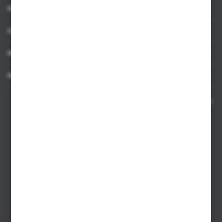
INFORMACJE
OBSŁUGA KLIENTA
MOJE KONTO
MASZ PYTANIE
Kontakt telefoniczny 8:00-17:00 w dni robocze oraz 8:00-14:00
w soboty
Dział sprzedaży internetowej
+48 533 677 055
Dział sprzedaży stacjonarnej
+48 745 57 35
Zakupy hurtowe
+48 793 612 067
sklep@hurtowniazabawek.pl