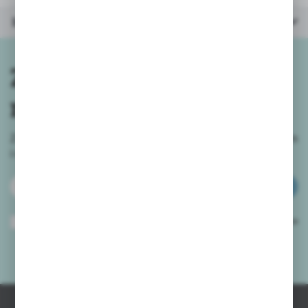
Inne z kategorii
Zapisz się do
newslettera
Zapisz się do newslettera na naszym sklepie internetowym
i
otrzymuj informacje o nowościach i promocjach.
ZAPISZ SIĘ
Wyrażam zgodę na otrzymywanie drogą elektroniczną na wskazany przeze
mnie adres e-mail informacji dotyczących usług świadczonych przez
Administratora. Zgoda może zostać cofnięta w każdym czasie.
Polityka
prywatności
*