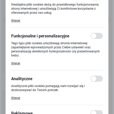
Niezbędne pliki cookies służą do prawidłowego funkcjonowania
strony internetowej i umożliwiają Ci komfortowe korzystanie z
oferowanych przez nas usług.
Pliki cookies odpowiadają na podejmowane przez Ciebie działania
Więcej
w celu m.in. dostosowania Twoich ustawień preferencji
prywatności, logowania czy wypełniania formularzy. Dzięki plikom
cookies strona, z której korzystasz, może działać bez zakłóceń.
Funkcjonalne i personalizacyjne
Tego typu pliki cookies umożliwiają stronie internetowej
zapamiętanie wprowadzonych przez Ciebie ustawień oraz
personalizację określonych funkcjonalności czy prezentowanych
treści.
Dzięki tym plikom cookies możemy zapewnić Ci większy komfort
Więcej
korzystania z funkcjonalności naszej strony poprzez dopasowanie
jej do Twoich indywidualnych preferencji. Wyrażenie zgody na
funkcjonalne i personalizacyjne pliki cookies gwarantuje
dostępność większej ilości funkcji na stronie.
Analityczne
Analityczne pliki cookies pomagają nam rozwijać się i
dostosowywać do Twoich potrzeb.
Kod produktu:
G-2848
Cookies analityczne pozwalają na uzyskanie informacji w zakresie
Więcej
wykorzystywania witryny internetowej, miejsca oraz częstotliwości,
z jaką odwiedzane są nasze serwisy www. Dane pozwalają nam na
Kod EAN:
5900221004762
ocenę naszych serwisów internetowych pod względem ich
popularności wśród użytkowników. Zgromadzone informacje są
Reklamowe
Dostępny