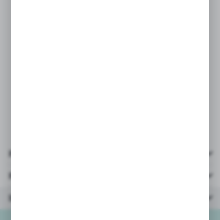
* 20 drewnianych koście (po 4 kości
w 5 kolorach)
* 14 żetonów farmera
* 24 żetony zwierząt (po 4 z każdego
typu)
* liczba graczy: 2-4
* wiek: 6+
* opakowanie: kartonik
26X26X5cm
Pliki do pobrania
Parametry
Inne z kategorii