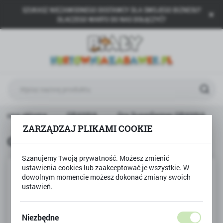
SZUKASZ NIEZAWODNEGO DOSTAWCY DLA SWOJEGO BIZNESU?
USTAWIENIA REGIONALNE
DLACZEGO WARTO DO NAS DOŁĄCZYĆ?
Lokalizacja
Polska
Język
polski
Waluta
Strona główna
GRANNA
Gra Superfarmer GRANNA
Polski złoty (PLN)
ZARZĄDZAJ PLIKAMI COOKIE
Gra Superfarmer GRANNA
ZAPISZ
Szanujemy Twoją prywatność. Możesz zmienić
ustawienia cookies lub zaakceptować je wszystkie. W
dowolnym momencie możesz dokonać zmiany swoich
ustawień.
Niezbędne