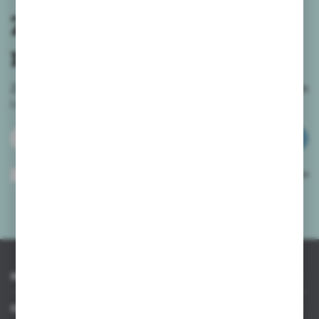
Zapisz się do
newslettera
Zapisz się do newslettera na naszym sklepie internetowym
i
otrzymuj informacje o nowościach i promocjach.
ZAPISZ SIĘ
Wyrażam zgodę na otrzymywanie drogą elektroniczną na wskazany przeze
mnie adres e-mail informacji dotyczących usług świadczonych przez
Administratora. Zgoda może zostać cofnięta w każdym czasie.
Polityka
prywatności
*
INFORMACJE
OBSŁUGA KLIENTA