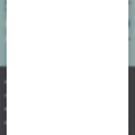
Zapisz się do newslettera na naszym sklepie internetowym
i
otrzymuj informacje o nowościach i promocjach.
ZAPISZ SIĘ
Wyrażam zgodę na otrzymywanie drogą elektroniczną na wskazany przeze
mnie adres e-mail informacji dotyczących usług świadczonych przez
Administratora. Zgoda może zostać cofnięta w każdym czasie.
Polityka
prywatności
*
INFORMACJE
OBSŁUGA KLIENTA
MOJE KONTO
MASZ PYTANIE