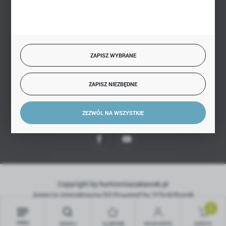
BEZPIECZNE PŁATNOŚCI
ZAPISZ WYBRANE
SZYBKA DOSTAWA
ZAPISZ NIEZBĘDNE
ZEZWÓL NA WSZYSTKIE
DOŁĄCZ DO NAS
Copyright by hurtowniazabawek.pl
Agencja interaktywna
[ti]
Powered by
2ClickShop®
0
MENU
SZUKAJ
ULUBIONE
MOJE KONTO
KOSZYK