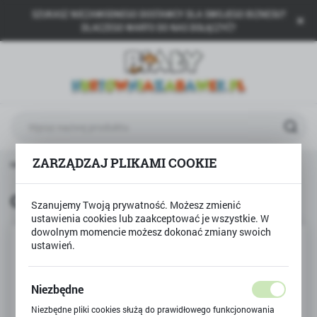
SZUKASZ NIEZAWODNEGO DOSTAWCY DLA SWOJEGO BIZNESU?
USTAWIENIA REGIONALNE
DLACZEGO WARTO DO NAS DOŁĄCZYĆ?
Lokalizacja
Polska
Język
polski
Waluta
ZARZĄDZAJ PLIKAMI COOKIE
 główna
GRANNA
Gra MÓJ PIERWSZY QUIZ Granna
Polski złoty (PLN)
Gra MÓJ PIERWSZY QUIZ Granna
Szanujemy Twoją prywatność. Możesz zmienić
ustawienia cookies lub zaakceptować je wszystkie. W
ZAPISZ
dowolnym momencie możesz dokonać zmiany swoich
ustawień.
Niezbędne
Niezbędne pliki cookies służą do prawidłowego funkcjonowania