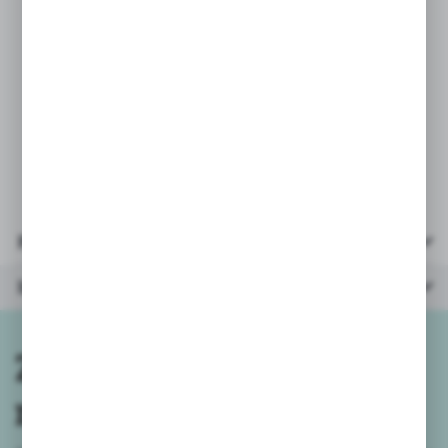
* pionek
* instrukcja
* wiek: 3-6 lat
* liczba graczy: 1-6
* wymiary opakowania:
20,5x20,5x6,5cm
Parametry
Inne z kategorii
Zapisz się do
newslettera