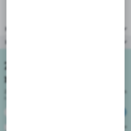
* opakowanie: kartonik 20,5x20,5x6cm
Parametry
Inne z kategorii
Zapisz się do
newslettera
Zapisz się do newslettera na naszym sklepie internetowym
i
otrzymuj informacje o nowościach i promocjach.
ZAPISZ SIĘ
Wyrażam zgodę na otrzymywanie drogą elektroniczną na wskazany przeze