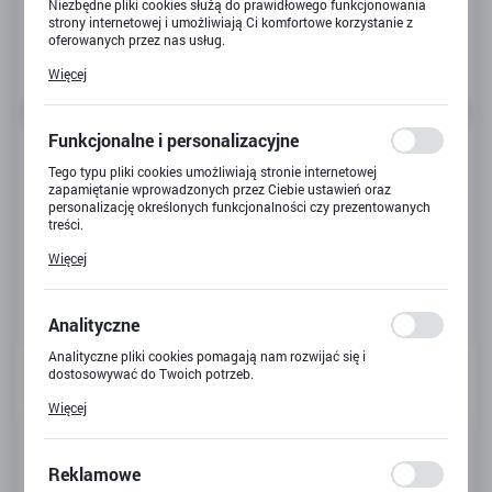
Niezbędne pliki cookies służą do prawidłowego funkcjonowania
strony internetowej i umożliwiają Ci komfortowe korzystanie z
oferowanych przez nas usług.
Pliki cookies odpowiadają na podejmowane przez Ciebie działania
Więcej
w celu m.in. dostosowania Twoich ustawień preferencji
prywatności, logowania czy wypełniania formularzy. Dzięki plikom
cookies strona, z której korzystasz, może działać bez zakłóceń.
Funkcjonalne i personalizacyjne
Tego typu pliki cookies umożliwiają stronie internetowej
zapamiętanie wprowadzonych przez Ciebie ustawień oraz
personalizację określonych funkcjonalności czy prezentowanych
treści.
Dzięki tym plikom cookies możemy zapewnić Ci większy komfort
Więcej
korzystania z funkcjonalności naszej strony poprzez dopasowanie
jej do Twoich indywidualnych preferencji. Wyrażenie zgody na
funkcjonalne i personalizacyjne pliki cookies gwarantuje
dostępność większej ilości funkcji na stronie.
Analityczne
Analityczne pliki cookies pomagają nam rozwijać się i
dostosowywać do Twoich potrzeb.
Cookies analityczne pozwalają na uzyskanie informacji w zakresie
Więcej
wykorzystywania witryny internetowej, miejsca oraz częstotliwości,
z jaką odwiedzane są nasze serwisy www. Dane pozwalają nam na
Kod produktu:
G-2774
ocenę naszych serwisów internetowych pod względem ich
popularności wśród użytkowników. Zgromadzone informacje są
Reklamowe
Kod EAN:
5900221001754
przetwarzane w formie zanonimizowanej. Wyrażenie zgody na