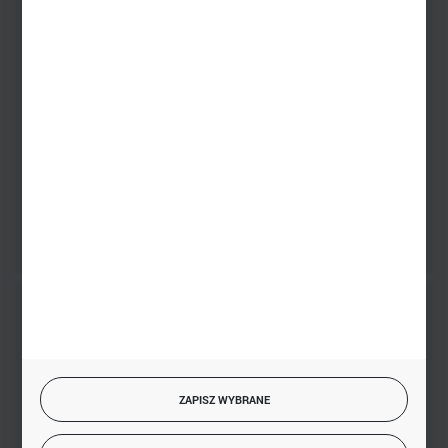
+48 745 57 35
Zakupy hurtowe
+48 793 612 067
sklep@hurtowniazabawek.pl
PHU BIAŁY
Białystok, ul. Handlowa 13
FORMULARZ KONTAKTOWY
BEZPIECZNE PŁATNOŚCI
ZAPISZ WYBRANE
SZYBKA DOSTAWA