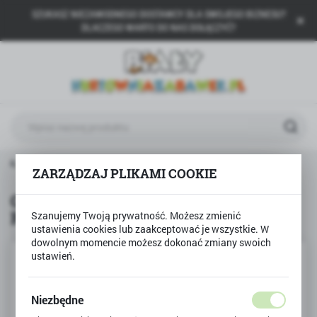
SZUKASZ NIEZAWODNEGO DOSTAWCY DLA SWOJEGO BIZNESU?
USTAWIENIA REGIONALNE
DLACZEGO WARTO DO NAS DOŁĄCZYĆ?
Lokalizacja
Polska
Język
polski
Waluta
NNA
Gra towarzyska SUPERFARMER Z RANCHA Granna
Polski złoty (PLN)
ZARZĄDZAJ PLIKAMI COOKIE
Gra towarzyska SUPERFARMER Z
RANCHA Granna
Szanujemy Twoją prywatność. Możesz zmienić
ZAPISZ
ustawienia cookies lub zaakceptować je wszystkie. W
dowolnym momencie możesz dokonać zmiany swoich
ustawień.
Niezbędne