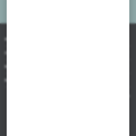
mnie adres e-mail informacji dotyczących usług świadczonych przez
Administratora. Zgoda może zostać cofnięta w każdym czasie.
Polityka
prywatności
*
INFORMACJE
OBSŁUGA KLIENTA
MOJE KONTO
MASZ PYTANIE
Kontakt telefoniczny 8:00-17:00 w dni robocze oraz 8:00-14:00
w soboty
Dział sprzedaży internetowej
+48 533 677 055
Dział sprzedaży stacjonarnej