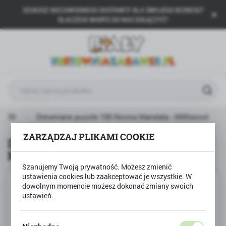
SZUKASZ NIEZAWODNEGO DOSTAWCY DLA SWOJEGO BIZNESU?
USTAWIENIA REGIONALNE
DLACZEGO WARTO DO NAS DOŁĄCZYĆ?
Lokalizacja
Polska
Język
polski
Waluta
WOOD
Drewniane puzzle 100 Nocna Mandala - Milliwood
Polski złoty (PLN)
ZARZĄDZAJ PLIKAMI COOKIE
Drewniane puzzle 100 Nocna
Mandala - Milliwood
ZAPISZ
Szanujemy Twoją prywatność. Możesz zmienić
ustawienia cookies lub zaakceptować je wszystkie. W
dowolnym momencie możesz dokonać zmiany swoich
ustawień.