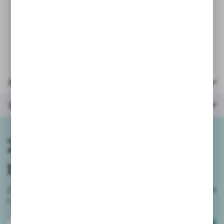
* wielkość obrazka po
ułożeniu: 20x20cm
* opakowanie: kartonik 14,5x14x3,5cm
Parametry
Inne z kategorii
Zapisz się do
newslettera
Zapisz się do newslettera na naszym sklepie internetowym
i
otrzymuj informacje o nowościach i promocjach.