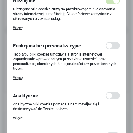
Niezbędne
Niezbędne pliki cookies służą do prawidłowego funkcjonowania
strony internetowej i umożliwiają Ci komfortowe korzystanie z
oferowanych przez nas usług.
Pliki cookies odpowiadają na podejmowane przez Ciebie działania
Więcej
w celu m.in. dostosowania Twoich ustawień preferencji
prywatności, logowania czy wypełniania formularzy. Dzięki plikom
cookies strona, z której korzystasz, może działać bez zakłóceń.
Funkcjonalne i personalizacyjne
Tego typu pliki cookies umożliwiają stronie internetowej
zapamiętanie wprowadzonych przez Ciebie ustawień oraz
personalizację określonych funkcjonalności czy prezentowanych
treści.
Dzięki tym plikom cookies możemy zapewnić Ci większy komfort
Więcej
korzystania z funkcjonalności naszej strony poprzez dopasowanie
jej do Twoich indywidualnych preferencji. Wyrażenie zgody na
funkcjonalne i personalizacyjne pliki cookies gwarantuje
dostępność większej ilości funkcji na stronie.
Analityczne
Analityczne pliki cookies pomagają nam rozwijać się i
dostosowywać do Twoich potrzeb.
Cookies analityczne pozwalają na uzyskanie informacji w zakresie
Kod produktu:
G-2816
Więcej
wykorzystywania witryny internetowej, miejsca oraz częstotliwości,
z jaką odwiedzane są nasze serwisy www. Dane pozwalają nam na
Kod EAN:
5906018050660
ocenę naszych serwisów internetowych pod względem ich