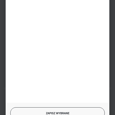
+48 533 677 055
Dział sprzedaży stacjonarnej
+48 745 57 35
Zakupy hurtowe
+48 793 612 067
sklep@hurtowniazabawek.pl
PHU BIAŁY
Białystok, ul. Handlowa 13
FORMULARZ KONTAKTOWY
BEZPIECZNE PŁATNOŚCI
ZAPISZ WYBRANE