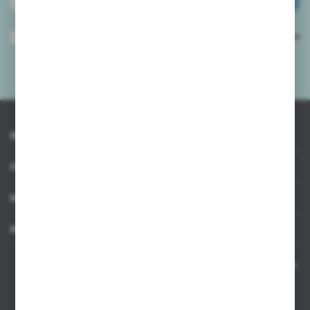
ZAPISZ SIĘ
Wyrażam zgodę na otrzymywanie drogą elektroniczną na wskazany przeze
mnie adres e-mail informacji dotyczących usług świadczonych przez
Administratora. Zgoda może zostać cofnięta w każdym czasie.
Polityka
prywatności
*
INFORMACJE
OBSŁUGA KLIENTA
MOJE KONTO
MASZ PYTANIE
Kontakt telefoniczny 8:00-17:00 w dni robocze oraz 8:00-14:00
w soboty
Dział sprzedaży internetowej