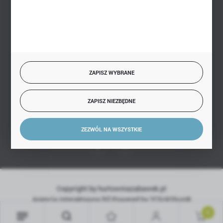
BEZPIECZNE PŁATNOŚCI
SZYBKA DOSTAWA
ZAPISZ WYBRANE
ZAPISZ NIEZBĘDNE
DOŁĄCZ DO NAS
ZEZWÓL NA WSZYSTKIE
Copyright by hurtowniazabawek.pl
Agencja interaktywna
[ti]
Powered by
2ClickShop®
0