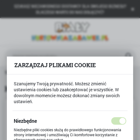
SZUKASZ NIEZAWODNEGO DOSTAWCY DLA SWOJEGO BIZNESU?
USTAWIENIA REGIONALNE
DLACZEGO WARTO DO NAS DOŁĄCZYĆ?
Lokalizacja
Polska
Język
polski
ZARZĄDZAJ PLIKAMI COOKIE
Waluta
Strona główna
Nowości
Kolorowanka Minionki
Polski złoty (PLN)
Szanujemy Twoją prywatność. Możesz zmienić
Kolorowanka Minionki
ustawienia cookies lub zaakceptować je wszystkie. W
dowolnym momencie możesz dokonać zmiany swoich
ZAPISZ
ustawień.
NOWOŚĆ
Niezbędne
Niezbędne pliki cookies służą do prawidłowego funkcjonowania
strony internetowej i umożliwiają Ci komfortowe korzystanie z
oferowanych przez nas usług.