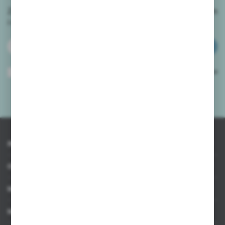
Zapisz się do newslettera na naszym sklepie internetowym
i
otrzymuj informacje o nowościach i promocjach.
ZAPISZ SIĘ
Wyrażam zgodę na otrzymywanie drogą elektroniczną na wskazany przeze
mnie adres e-mail informacji dotyczących usług świadczonych przez
Administratora. Zgoda może zostać cofnięta w każdym czasie.
Polityka
prywatności
*
INFORMACJE
OBSŁUGA KLIENTA
MOJE KONTO
MASZ PYTANIE