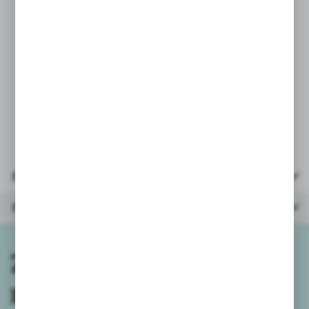
PARAMETRY
- ilość stron: 24+ okładka
- wymiary: 28x20,5 cm
- wiek: 3+
Parametry
Polecane produkty
Zapisz się do
newslettera