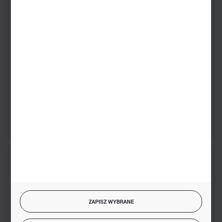
+48 745 57 35
Zakupy hurtowe
+48 793 612 067
sklep@hurtowniazabawek.pl
PHU BIAŁY
Białystok, ul. Handlowa 13
FORMULARZ KONTAKTOWY
BEZPIECZNE PŁATNOŚCI
ZAPISZ WYBRANE
SZYBKA DOSTAWA