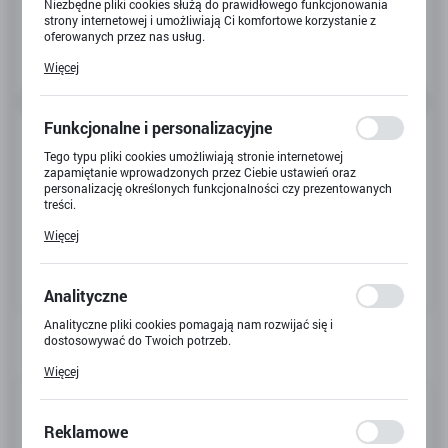
Niezbędne pliki cookies służą do prawidłowego funkcjonowania
strony internetowej i umożliwiają Ci komfortowe korzystanie z
oferowanych przez nas usług.
Pliki cookies odpowiadają na podejmowane przez Ciebie działania
Więcej
w celu m.in. dostosowania Twoich ustawień preferencji
prywatności, logowania czy wypełniania formularzy. Dzięki plikom
cookies strona, z której korzystasz, może działać bez zakłóceń.
Funkcjonalne i personalizacyjne
Tego typu pliki cookies umożliwiają stronie internetowej
zapamiętanie wprowadzonych przez Ciebie ustawień oraz
personalizację określonych funkcjonalności czy prezentowanych
treści.
Dzięki tym plikom cookies możemy zapewnić Ci większy komfort
Więcej
korzystania z funkcjonalności naszej strony poprzez dopasowanie
jej do Twoich indywidualnych preferencji. Wyrażenie zgody na
funkcjonalne i personalizacyjne pliki cookies gwarantuje
dostępność większej ilości funkcji na stronie.
Analityczne
Analityczne pliki cookies pomagają nam rozwijać się i
dostosowywać do Twoich potrzeb.
Cookies analityczne pozwalają na uzyskanie informacji w zakresie
Więcej
wykorzystywania witryny internetowej, miejsca oraz częstotliwości,
z jaką odwiedzane są nasze serwisy www. Dane pozwalają nam na
Kod produktu:
X-6696
ocenę naszych serwisów internetowych pod względem ich
popularności wśród użytkowników. Zgromadzone informacje są
Reklamowe
Kod EAN:
5905375840020
przetwarzane w formie zanonimizowanej. Wyrażenie zgody na