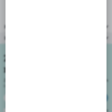
*
opakowanie: 29x29x7cm
Parametry
Inne z kategorii
Zapisz się do
newslettera
Zapisz się do newslettera na naszym sklepie internetowym
i
otrzymuj informacje o nowościach i promocjach.
ZAPISZ SIĘ
Wyrażam zgodę na otrzymywanie drogą elektroniczną na wskazany przeze