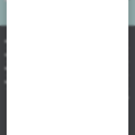
mnie adres e-mail informacji dotyczących usług świadczonych przez
Administratora. Zgoda może zostać cofnięta w każdym czasie.
Polityka
prywatności
*
INFORMACJE
OBSŁUGA KLIENTA
MOJE KONTO
MASZ PYTANIE
Kontakt telefoniczny 8:00-17:00 w dni robocze oraz 8:00-14:00
w soboty
Dział sprzedaży internetowej
+48 533 677 055
Dział sprzedaży stacjonarnej