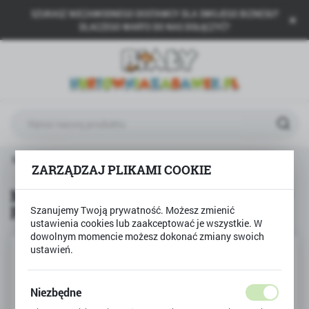
SZUKASZ NIEZAWODNEGO DOSTAWCY DLA SWOJEGO BIZNESU?
USTAWIENIA REGIONALNE
DLACZEGO WARTO DO NAS DOŁĄCZYĆ?
Lokalizacja
Polska
Język
polski
Waluta
MATA PIANKOWA KSZTAŁTY Smily Play puzzle piankowe
Polski złoty (PLN)
ZARZĄDZAJ PLIKAMI COOKIE
MATA PIANKOWA KSZTAŁTY Smily
Play puzzle piankowe
Szanujemy Twoją prywatność. Możesz zmienić
ZAPISZ
ustawienia cookies lub zaakceptować je wszystkie. W
dowolnym momencie możesz dokonać zmiany swoich
ustawień.
Niezbędne