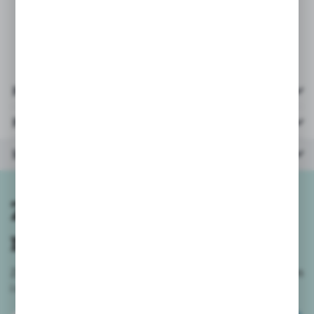
*
opakowanie: 32x32x12cm
* ilość elemantów: 8
Pliki do pobrania
Parametry
Inne z kategorii
Zapisz się do
newslettera
Zapisz się do newslettera na naszym sklepie internetowym
i
otrzymuj informacje o nowościach i promocjach.