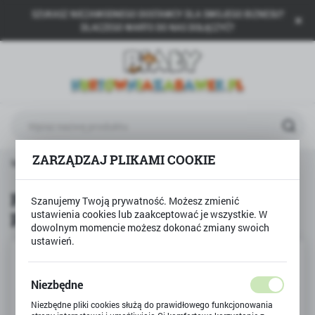
SZUKASZ NIEZAWODNEGO DOSTAWCY DLA SWOJEGO BIZNESU?
USTAWIENIA REGIONALNE
DLACZEGO WARTO DO NAS DOŁĄCZYĆ?
Lokalizacja
Polska
Język
polski
Waluta
ZARZĄDZAJ PLIKAMI COOKIE
zzlopianka BOBASKI I MIŚ 8el puzzle piankowe kontrastowe
Polski złoty (PLN)
Puzzlopianka BOBASKI I MIŚ 8el
Szanujemy Twoją prywatność. Możesz zmienić
puzzle piankowe kontrastowe
ustawienia cookies lub zaakceptować je wszystkie. W
ZAPISZ
dowolnym momencie możesz dokonać zmiany swoich
ustawień.
Niezbędne
Niezbędne pliki cookies służą do prawidłowego funkcjonowania