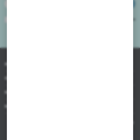
ZAPISZ SIĘ
Wyrażam zgodę na otrzymywanie drogą elektroniczną na wskazany przeze
mnie adres e-mail informacji dotyczących usług świadczonych przez
Administratora. Zgoda może zostać cofnięta w każdym czasie.
Polityka
prywatności
*
INFORMACJE
OBSŁUGA KLIENTA
MOJE KONTO
MASZ PYTANIE
Kontakt telefoniczny 8:00-17:00 w dni robocze oraz 8:00-14:00
w soboty
Dział sprzedaży internetowej