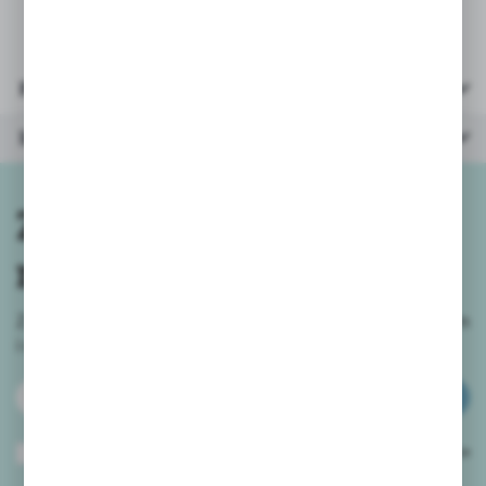
Parametry
Inne z kategorii
Zapisz się do
newslettera
Zapisz się do newslettera na naszym sklepie internetowym
i
otrzymuj informacje o nowościach i promocjach.
ZAPISZ SIĘ
Wyrażam zgodę na otrzymywanie drogą elektroniczną na wskazany przeze
mnie adres e-mail informacji dotyczących usług świadczonych przez