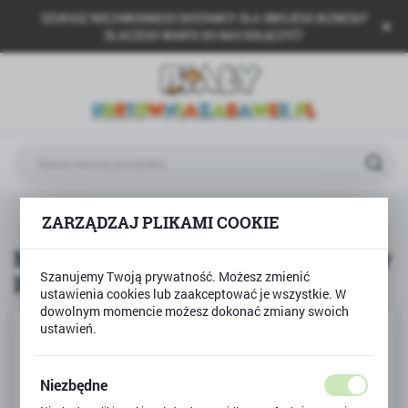
SZUKASZ NIEZAWODNEGO DOSTAWCY DLA SWOJEGO BIZNESU?
USTAWIENIA REGIONALNE
DLACZEGO WARTO DO NAS DOŁĄCZYĆ?
Lokalizacja
Polska
Język
polski
Waluta
we
MATA PIANKOWA ULICA Smily Play puzzle piankowe
ZARZĄDZAJ PLIKAMI COOKIE
Polski złoty (PLN)
MATA PIANKOWA ULICA Smily Play
puzzle piankowe
Szanujemy Twoją prywatność. Możesz zmienić
ZAPISZ
ustawienia cookies lub zaakceptować je wszystkie. W
dowolnym momencie możesz dokonać zmiany swoich
ustawień.
Niezbędne