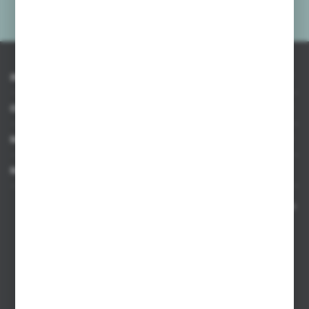
Administratora. Zgoda może zostać cofnięta w każdym czasie.
Polityka
prywatności
*
INFORMACJE
OBSŁUGA KLIENTA
MOJE KONTO
MASZ PYTANIE
Kontakt telefoniczny 8:00-17:00 w dni robocze oraz 8:00-14:00
w soboty
Dział sprzedaży internetowej
+48 533 677 055
Dział sprzedaży stacjonarnej
+48 745 57 35