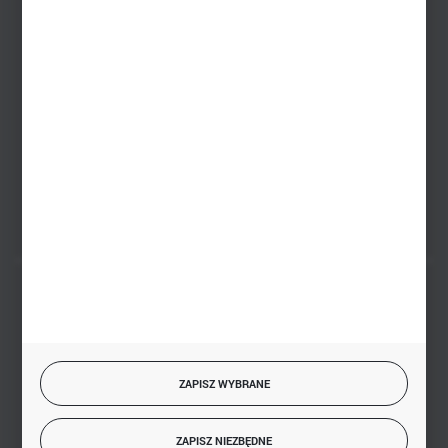
Zakupy hurtowe
+48 793 612 067
sklep@hurtowniazabawek.pl
PHU BIAŁY
Białystok, ul. Handlowa 13
FORMULARZ KONTAKTOWY
BEZPIECZNE PŁATNOŚCI
ZAPISZ WYBRANE
SZYBKA DOSTAWA
ZAPISZ NIEZBĘDNE