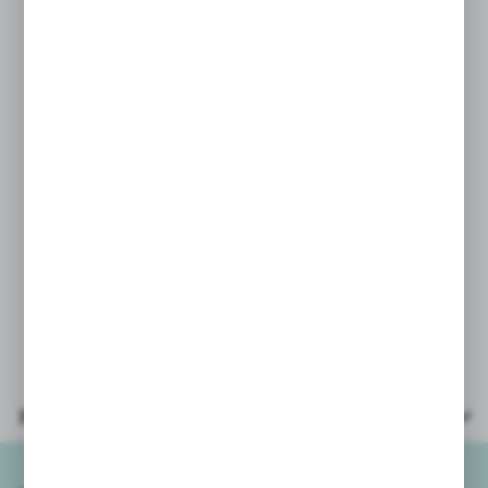
spożywczymi.
Wymiary opakowania: 13,5x6,5x40 cm
Wiek: 3+
Parametry