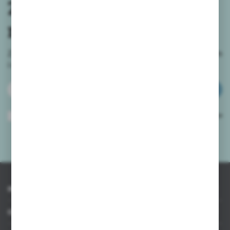
Zapisz się do
newslettera
Zapisz się do newslettera na naszym sklepie internetowym
i
otrzymuj informacje o nowościach i promocjach.
ZAPISZ SIĘ
Wyrażam zgodę na otrzymywanie drogą elektroniczną na wskazany przeze
mnie adres e-mail informacji dotyczących usług świadczonych przez
Administratora. Zgoda może zostać cofnięta w każdym czasie.
Polityka
prywatności
*
INFORMACJE
OBSŁUGA KLIENTA