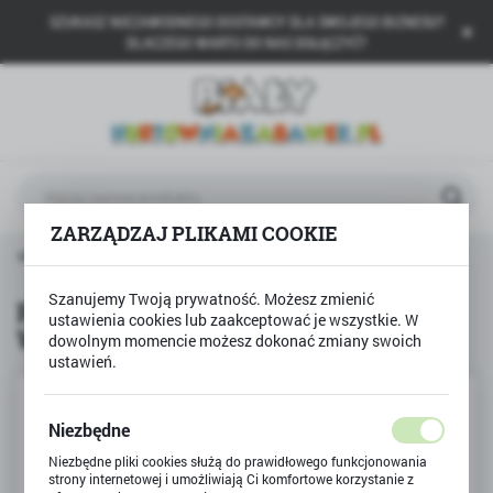
SZUKASZ NIEZAWODNEGO DOSTAWCY DLA SWOJEGO BIZNESU?
USTAWIENIA REGIONALNE
DLACZEGO WARTO DO NAS DOŁĄCZYĆ?
Lokalizacja
Polska
Język
polski
ZARZĄDZAJ PLIKAMI COOKIE
Waluta
odukty
Puzzle 1000 Canal Grande WENECJA Panorama
Polski złoty (PLN)
Szanujemy Twoją prywatność. Możesz zmienić
Puzzle 1000 Canal Grande
ustawienia cookies lub zaakceptować je wszystkie. W
WENECJA Panorama
dowolnym momencie możesz dokonać zmiany swoich
ZAPISZ
ustawień.
Niezbędne
Niezbędne pliki cookies służą do prawidłowego funkcjonowania
strony internetowej i umożliwiają Ci komfortowe korzystanie z