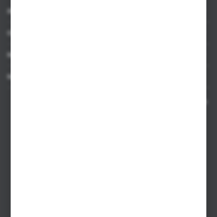
INFORMACJE
OBSŁUGA KLIENTA
MOJE KONTO
MASZ PYTANIE
Kontakt telefoniczny 8:00-17:00 w dni robocze oraz 8:00-14:00
w soboty
Dział sprzedaży internetowej
+48 533 677 055
Dział sprzedaży stacjonarnej
+48 745 57 35
Zakupy hurtowe
+48 793 612 067
sklep@hurtowniazabawek.pl