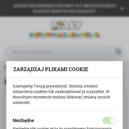
SZUKASZ NIEZAWODNEGO DOSTAWCY DLA SWOJEGO BIZNESU?
USTAWIENIA REGIONALNE
DLACZEGO WARTO DO NAS DOŁĄCZYĆ?
Lokalizacja
Polska
Język
polski
Waluta
trona główna
Produkty
Klocki SLUBAN czołg WWII
ZARZĄDZAJ PLIKAMI COOKIE
Polski złoty (PLN)
Klocki SLUBAN czołg WWII
Szanujemy Twoją prywatność. Możesz zmienić
ZAPISZ
ustawienia cookies lub zaakceptować je wszystkie. W
dowolnym momencie możesz dokonać zmiany swoich
ustawień.
Niezbędne
Niezbędne pliki cookies służą do prawidłowego funkcjonowania