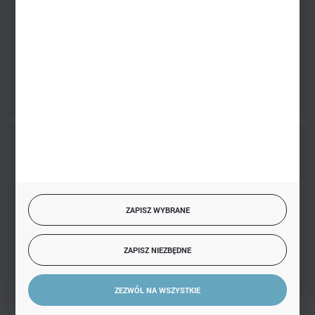
PHU BIAŁY
Białystok, ul. Handlowa 13
FORMULARZ KONTAKTOWY
BEZPIECZNE PŁATNOŚCI
ZAPISZ WYBRANE
SZYBKA DOSTAWA
ZAPISZ NIEZBĘDNE
ZEZWÓL NA WSZYSTKIE
DOŁĄCZ DO NAS