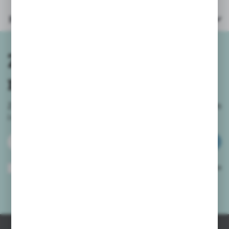
Parametry
Zapisz się do
newslettera
Zapisz się do newslettera na naszym sklepie internetowym
i
otrzymuj informacje o nowościach i promocjach.
ZAPISZ SIĘ
Wyrażam zgodę na otrzymywanie drogą elektroniczną na wskazany przeze
mnie adres e-mail informacji dotyczących usług świadczonych przez
Administratora. Zgoda może zostać cofnięta w każdym czasie.
Polityka
prywatności
*