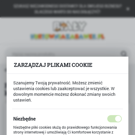
SZUKASZ NIEZAWODNEGO DOSTAWCY DLA SWOJEGO BIZNESU?
USTAWIENIA REGIONALNE
DLACZEGO WARTO DO NAS DOŁĄCZYĆ?
Lokalizacja
Polska
Język
polski
ZARZĄDZAJ PLIKAMI COOKIE
Waluta
rodukty
Farby plakatowe w tubkach 12 kolorów ASTRA
Polski złoty (PLN)
Szanujemy Twoją prywatność. Możesz zmienić
Farby plakatowe w tubkach 12
ustawienia cookies lub zaakceptować je wszystkie. W
kolorów ASTRA
ZAPISZ
dowolnym momencie możesz dokonać zmiany swoich
ustawień.
Niezbędne
Niezbędne pliki cookies służą do prawidłowego funkcjonowania
strony internetowej i umożliwiają Ci komfortowe korzystanie z