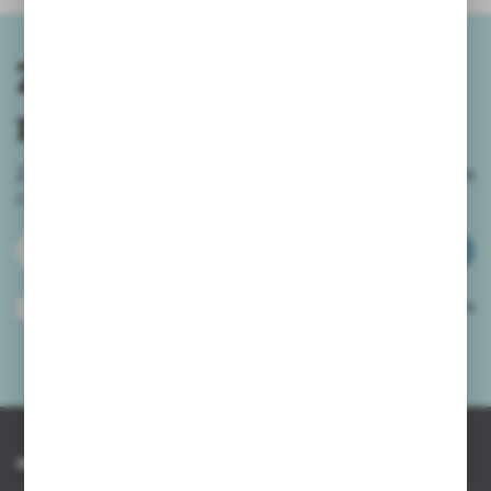
Zapisz się do
newslettera
Zapisz się do newslettera na naszym sklepie internetowym
i
otrzymuj informacje o nowościach i promocjach.
ZAPISZ SIĘ
Wyrażam zgodę na otrzymywanie drogą elektroniczną na wskazany przeze
mnie adres e-mail informacji dotyczących usług świadczonych przez
Administratora. Zgoda może zostać cofnięta w każdym czasie.
Polityka
prywatności
*
INFORMACJE