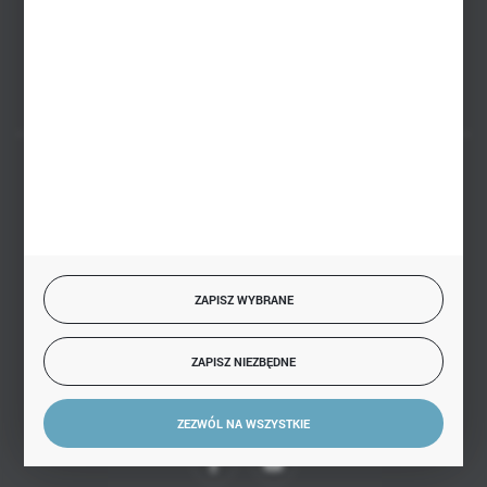
Białystok, ul. Handlowa 13
FORMULARZ KONTAKTOWY
BEZPIECZNE PŁATNOŚCI
SZYBKA DOSTAWA
ZAPISZ WYBRANE
ZAPISZ NIEZBĘDNE
DOŁĄCZ DO NAS
ZEZWÓL NA WSZYSTKIE