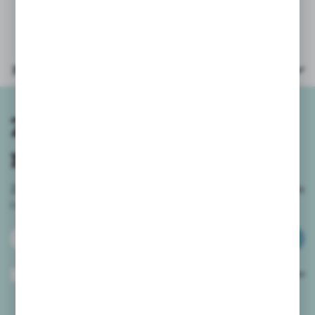
Parametry
Zapisz się do
newslettera
Zapisz się do newslettera na naszym sklepie internetowym
i
otrzymuj informacje o nowościach i promocjach.
ZAPISZ SIĘ
Wyrażam zgodę na otrzymywanie drogą elektroniczną na wskazany przeze
mnie adres e-mail informacji dotyczących usług świadczonych przez
Administratora. Zgoda może zostać cofnięta w każdym czasie.
Polityka
prywatności
*