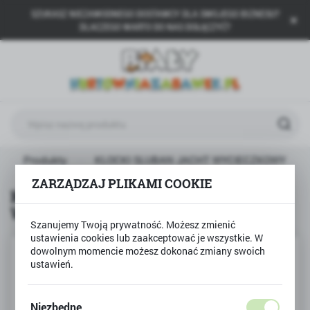
SZUKASZ NIEZAWODNEGO DOSTAWCY DLA SWOJEGO BIZNESU?
USTAWIENIA REGIONALNE
DLACZEGO WARTO DO NAS DOŁĄCZYĆ?
Lokalizacja
Polska
Język
polski
Waluta
Produkty
KLOCKI SLUBAN JACHT WYCIECZKOWY
Polski złoty (PLN)
ZARZĄDZAJ PLIKAMI COOKIE
KLOCKI SLUBAN JACHT
WYCIECZKOWY
ZAPISZ
Szanujemy Twoją prywatność. Możesz zmienić
ustawienia cookies lub zaakceptować je wszystkie. W
dowolnym momencie możesz dokonać zmiany swoich
ustawień.
Niezbędne