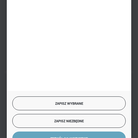
+48 793 612 067
sklep@hurtowniazabawek.pl
PHU BIAŁY
Białystok, ul. Handlowa 13
FORMULARZ KONTAKTOWY
BEZPIECZNE PŁATNOŚCI
ZAPISZ WYBRANE
SZYBKA DOSTAWA
ZAPISZ NIEZBĘDNE