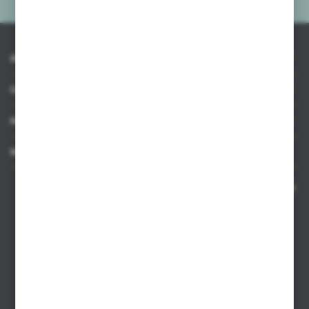
INFORMACJE
OBSŁUGA KLIENTA
MOJE KONTO
MASZ PYTANIE
Kontakt telefoniczny 8:00-17:00 w dni robocze oraz 8:00-14:00
w soboty
Dział sprzedaży internetowej
+48 533 677 055
Dział sprzedaży stacjonarnej
+48 745 57 35
Zakupy hurtowe