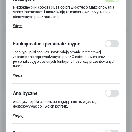
Niezbędne pliki cookies służą do prawidłowego funkcjonowania
strony internetowej i umożliwiają Ci komfortowe korzystanie z
oferowanych przez nas usług.
Pliki cookies odpowiadają na podejmowane przez Ciebie działania
Więcej
w celu m.in. dostosowania Twoich ustawień preferencji
prywatności, logowania czy wypełniania formularzy. Dzięki plikom
cookies strona, z której korzystasz, może działać bez zakłóceń.
Funkcjonalne i personalizacyjne
Tego typu pliki cookies umożliwiają stronie internetowej
zapamiętanie wprowadzonych przez Ciebie ustawień oraz
personalizację określonych funkcjonalności czy prezentowanych
treści.
Dzięki tym plikom cookies możemy zapewnić Ci większy komfort
Więcej
korzystania z funkcjonalności naszej strony poprzez dopasowanie
jej do Twoich indywidualnych preferencji. Wyrażenie zgody na
funkcjonalne i personalizacyjne pliki cookies gwarantuje
dostępność większej ilości funkcji na stronie.
Analityczne
Analityczne pliki cookies pomagają nam rozwijać się i
dostosowywać do Twoich potrzeb.
Cookies analityczne pozwalają na uzyskanie informacji w zakresie
Więcej
Kod produktu:
X-1656
wykorzystywania witryny internetowej, miejsca oraz częstotliwości,
z jaką odwiedzane są nasze serwisy www. Dane pozwalają nam na
ocenę naszych serwisów internetowych pod względem ich
Kod EAN:
5907773996750
popularności wśród użytkowników. Zgromadzone informacje są