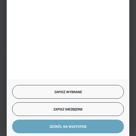
PHU BIAŁY
Białystok, ul. Handlowa 13
FORMULARZ KONTAKTOWY
BEZPIECZNE PŁATNOŚCI
ZAPISZ WYBRANE
SZYBKA DOSTAWA
ZAPISZ NIEZBĘDNE
ZEZWÓL NA WSZYSTKIE
DOŁĄCZ DO NAS