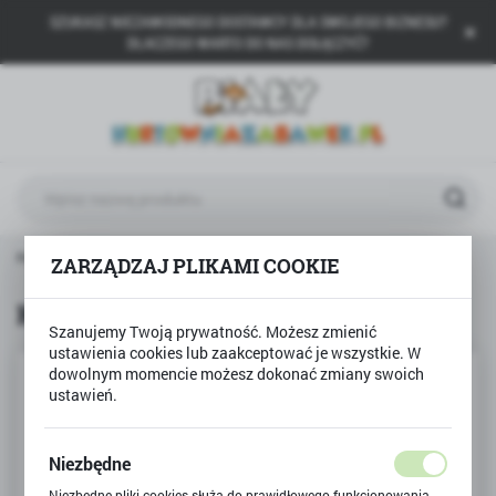
SZUKASZ NIEZAWODNEGO DOSTAWCY DLA SWOJEGO BIZNESU?
USTAWIENIA REGIONALNE
DLACZEGO WARTO DO NAS DOŁĄCZYĆ?
Lokalizacja
Polska
Język
polski
Waluta
trona główna
Produkty
Kalambury, gra towarzyska
ZARZĄDZAJ PLIKAMI COOKIE
Polski złoty (PLN)
Kalambury, gra towarzyska
Szanujemy Twoją prywatność. Możesz zmienić
ZAPISZ
ustawienia cookies lub zaakceptować je wszystkie. W
dowolnym momencie możesz dokonać zmiany swoich
ustawień.
Niezbędne
Niezbędne pliki cookies służą do prawidłowego funkcjonowania