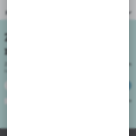
Parametry
Zapisz się do
newslettera
Zapisz się do newslettera na naszym sklepie internetowym
i
otrzymuj informacje o nowościach i promocjach.
ZAPISZ SIĘ
Wyrażam zgodę na otrzymywanie drogą elektroniczną na wskazany przeze
mnie adres e-mail informacji dotyczących usług świadczonych przez
Administratora. Zgoda może zostać cofnięta w każdym czasie.
Polityka
prywatności
*