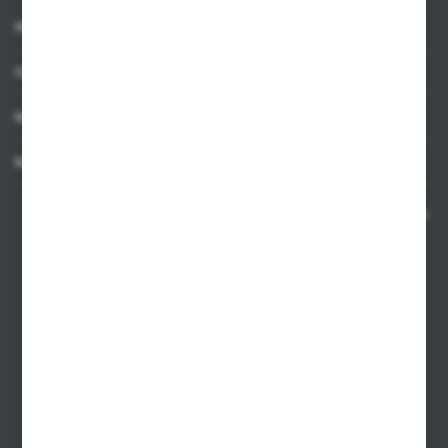
INFORMACJE
OBSŁUGA KLIENTA
MOJE KONTO
MASZ PYTANIE
Kontakt telefoniczny 8:00-17:00 w dni robocze oraz 8:00-14:00
w soboty
Dział sprzedaży internetowej
+48 533 677 055
Dział sprzedaży stacjonarnej
+48 745 57 35
Zakupy hurtowe
+48 793 612 067
sklep@hurtowniazabawek.pl