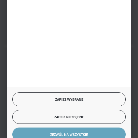
PHU BIAŁY
Białystok, ul. Handlowa 13
FORMULARZ KONTAKTOWY
BEZPIECZNE PŁATNOŚCI
SZYBKA DOSTAWA
ZAPISZ WYBRANE
ZAPISZ NIEZBĘDNE
DOŁĄCZ DO NAS
ZEZWÓL NA WSZYSTKIE