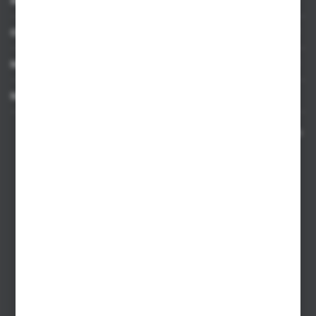
INFORMACJE
OBSŁUGA KLIENTA
MOJE KONTO
MASZ PYTANIE
Kontakt telefoniczny 8:00-17:00 w dni robocze oraz 8:00-14:00
w soboty
Dział sprzedaży internetowej
+48 533 677 055
Dział sprzedaży stacjonarnej
+48 745 57 35
Zakupy hurtowe
+48 793 612 067
sklep@hurtowniazabawek.pl