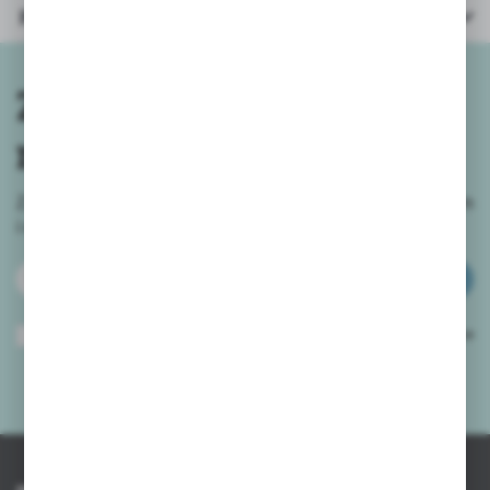
Parametry
Zapisz się do
newslettera
Zapisz się do newslettera na naszym sklepie internetowym
i
otrzymuj informacje o nowościach i promocjach.
ZAPISZ SIĘ
Wyrażam zgodę na otrzymywanie drogą elektroniczną na wskazany przeze
mnie adres e-mail informacji dotyczących usług świadczonych przez
Administratora. Zgoda może zostać cofnięta w każdym czasie.
Polityka
prywatności
*