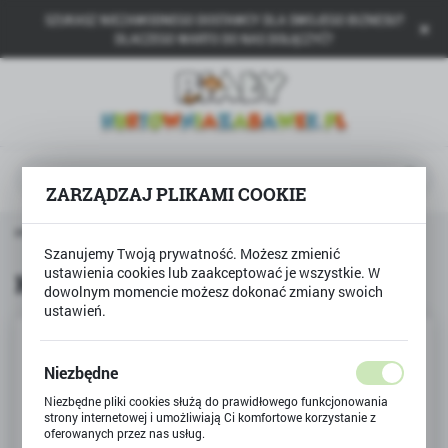
SZUKASZ NIEZAWODNEGO DOSTAWCY DLA SWOJEGO BIZNESU?
USTAWIENIA REGIONALNE
DLACZEGO WARTO DO NAS DOŁĄCZYĆ?
Lokalizacja
Polska
Język
polski
ZARZĄDZAJ PLIKAMI COOKIE
Waluta
trona główna
Produkty
Klej w sztyfcie ASTRA 21g
Polski złoty (PLN)
Szanujemy Twoją prywatność. Możesz zmienić
ustawienia cookies lub zaakceptować je wszystkie. W
Klej w sztyfcie ASTRA 21g
dowolnym momencie możesz dokonać zmiany swoich
ustawień.
ZAPISZ
Niezbędne
Niezbędne pliki cookies służą do prawidłowego funkcjonowania
strony internetowej i umożliwiają Ci komfortowe korzystanie z
oferowanych przez nas usług.