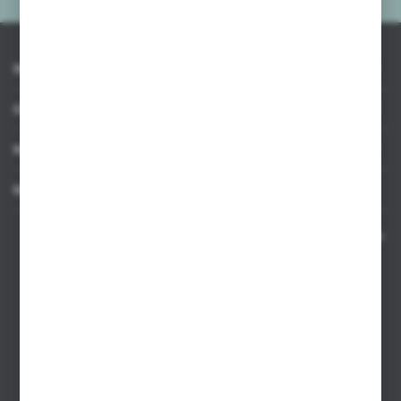
INFORMACJE
OBSŁUGA KLIENTA
MOJE KONTO
MASZ PYTANIE
Kontakt telefoniczny 8:00-17:00 w dni robocze oraz 8:00-14:00
w soboty
Dział sprzedaży internetowej
+48 533 677 055
Dział sprzedaży stacjonarnej
+48 745 57 35
Zakupy hurtowe