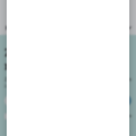
Parametry
Zapisz się do
newslettera
Zapisz się do newslettera na naszym sklepie internetowym
i
otrzymuj informacje o nowościach i promocjach.
ZAPISZ SIĘ
Wyrażam zgodę na otrzymywanie drogą elektroniczną na wskazany przeze
mnie adres e-mail informacji dotyczących usług świadczonych przez
Administratora. Zgoda może zostać cofnięta w każdym czasie.
Polityka
prywatności
*