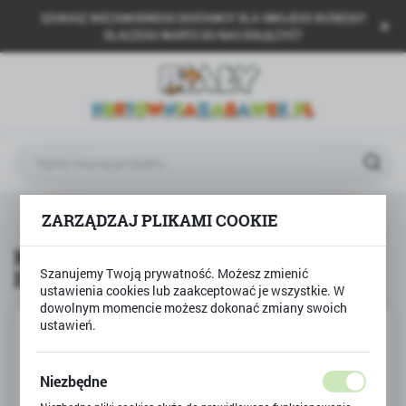
SZUKASZ NIEZAWODNEGO DOSTAWCY DLA SWOJEGO BIZNESU?
USTAWIENIA REGIONALNE
DLACZEGO WARTO DO NAS DOŁĄCZYĆ?
Lokalizacja
Polska
Język
polski
Waluta
a
Produkty
Klocki Sluban FANTASTYCZNY PAŁAC
ZARZĄDZAJ PLIKAMI COOKIE
Polski złoty (PLN)
Klocki Sluban FANTASTYCZNY
PAŁAC
Szanujemy Twoją prywatność. Możesz zmienić
ZAPISZ
ustawienia cookies lub zaakceptować je wszystkie. W
dowolnym momencie możesz dokonać zmiany swoich
ustawień.
Niezbędne