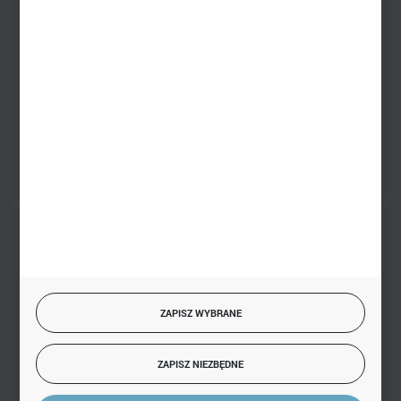
+48 793 612 067
sklep@hurtowniazabawek.pl
PHU BIAŁY
Białystok, ul. Handlowa 13
FORMULARZ KONTAKTOWY
BEZPIECZNE PŁATNOŚCI
ZAPISZ WYBRANE
SZYBKA DOSTAWA
ZAPISZ NIEZBĘDNE