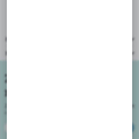
* obrazkowa instrukcja, która ułatwi
składanie, krok po kroku.
Pliki do pobrania
Parametry
Zapisz się do
newslettera
Zapisz się do newslettera na naszym sklepie internetowym
i
otrzymuj informacje o nowościach i promocjach.
ZAPISZ SIĘ