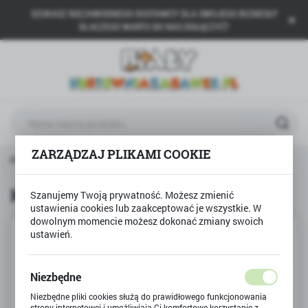
SZUKASZ NIEZAWODNEGO DOSTAWCY DLA SWOJEGO BIZNESU?
USTAWIENIA REGIONALNE
DLACZEGO WARTO DO NAS DOŁĄCZYĆ?
Lokalizacja
Polska
Język
polski
ZARZĄDZAJ PLIKAMI COOKIE
Waluta
 główna
Produkty
Klocki SLUBAN - Auto Sportowe
Polski złoty (PLN)
Klocki SLUBAN - Auto Sportowe
Szanujemy Twoją prywatność. Możesz zmienić
ustawienia cookies lub zaakceptować je wszystkie. W
ZAPISZ
dowolnym momencie możesz dokonać zmiany swoich
ustawień.
Niezbędne
Niezbędne pliki cookies służą do prawidłowego funkcjonowania
strony internetowej i umożliwiają Ci komfortowe korzystanie z