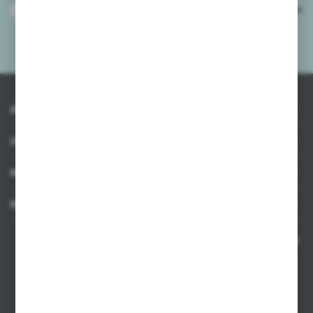
Wyrażam zgodę na otrzymywanie drogą elektroniczną na wskazany przeze
mnie adres e-mail informacji dotyczących usług świadczonych przez
Administratora. Zgoda może zostać cofnięta w każdym czasie.
Polityka
prywatności
*
INFORMACJE
OBSŁUGA KLIENTA
MOJE KONTO
MASZ PYTANIE
Kontakt telefoniczny 8:00-17:00 w dni robocze oraz 8:00-14:00
w soboty
Dział sprzedaży internetowej
+48 533 677 055