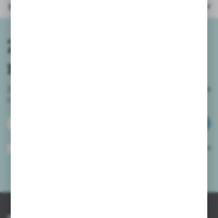
Parametry
Zapisz się do
newslettera
Zapisz się do newslettera na naszym sklepie internetowym
i
otrzymuj informacje o nowościach i promocjach.
ZAPISZ SIĘ
Wyrażam zgodę na otrzymywanie drogą elektroniczną na wskazany przeze
mnie adres e-mail informacji dotyczących usług świadczonych przez
Administratora. Zgoda może zostać cofnięta w każdym czasie.
Polityka
prywatności
*
INFORMACJE