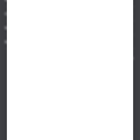
OBSŁUGA KLIENTA
MOJE KONTO
MASZ PYTANIE
Kontakt telefoniczny 8:00-17:00 w dni robocze oraz 8:00-14:00
w soboty
Dział sprzedaży internetowej
+48 533 677 055
Dział sprzedaży stacjonarnej
+48 745 57 35
Zakupy hurtowe
+48 793 612 067
sklep@hurtowniazabawek.pl