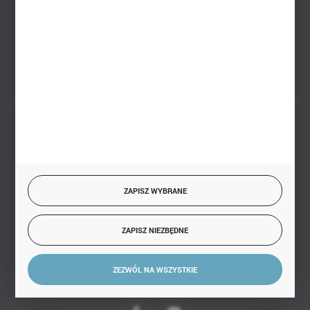
PHU BIAŁY
Białystok, ul. Handlowa 13
FORMULARZ KONTAKTOWY
BEZPIECZNE PŁATNOŚCI
ZAPISZ WYBRANE
SZYBKA DOSTAWA
ZAPISZ NIEZBĘDNE
ZEZWÓL NA WSZYSTKIE
DOŁĄCZ DO NAS