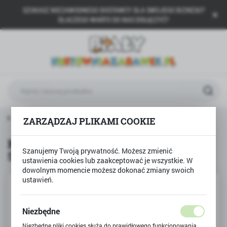
SZUKASZ NIEZAWODNEGO DOSTAWCY DLA SWOJEGO BIZNESU?
USTAWIENIA REGIONALNE
DLACZEGO WARTO DO NAS DOŁĄCZYĆ?
Lokalizacja
Polska
Język
polski
Waluta
wna
Produkty
Klocki Sluban Girl's Dream - SZPITAL
ZARZĄDZAJ PLIKAMI COOKIE
Polski złoty (PLN)
Klocki Sluban Girl's Dream -
Szanujemy Twoją prywatność. Możesz zmienić
SZPITAL
ZAPISZ
ustawienia cookies lub zaakceptować je wszystkie. W
dowolnym momencie możesz dokonać zmiany swoich
ustawień.
Niezbędne
Niezbędne pliki cookies służą do prawidłowego funkcjonowania