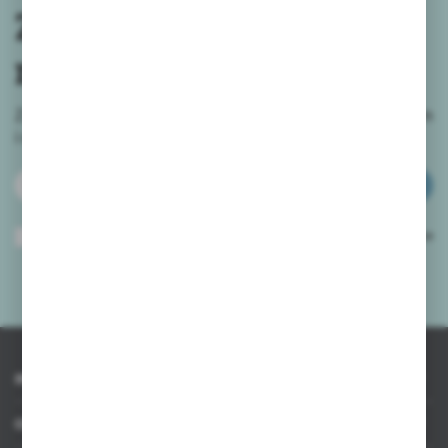
Zapisz się do
newslettera
Zapisz się do newslettera na naszym sklepie internetowym
i
otrzymuj informacje o nowościach i promocjach.
ZAPISZ SIĘ
Wyrażam zgodę na otrzymywanie drogą elektroniczną na wskazany przeze
mnie adres e-mail informacji dotyczących usług świadczonych przez
Administratora. Zgoda może zostać cofnięta w każdym czasie.
Polityka
prywatności
*
INFORMACJE
OBSŁUGA KLIENTA