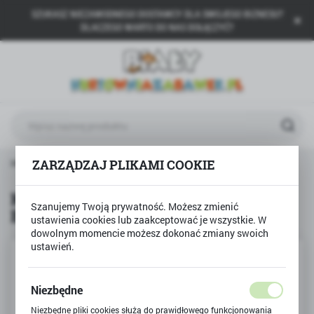
SZUKASZ NIEZAWODNEGO DOSTAWCY DLA SWOJEGO BIZNESU?
USTAWIENIA REGIONALNE
DLACZEGO WARTO DO NAS DOŁĄCZYĆ?
Lokalizacja
Polska
Język
polski
Waluta
Produkty
Klocki Sluban Town - KOPARKA BUDOWLANA
ZARZĄDZAJ PLIKAMI COOKIE
Polski złoty (PLN)
Klocki Sluban Town - KOPARKA
Szanujemy Twoją prywatność. Możesz zmienić
BUDOWLANA
ZAPISZ
ustawienia cookies lub zaakceptować je wszystkie. W
dowolnym momencie możesz dokonać zmiany swoich
ustawień.
Niezbędne
Niezbędne pliki cookies służą do prawidłowego funkcjonowania