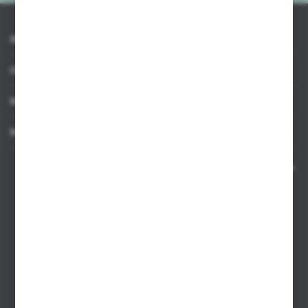
INFORMACJE
OBSŁUGA KLIENTA
MOJE KONTO
MASZ PYTANIE
Kontakt telefoniczny 8:00-17:00 w dni robocze oraz 8:00-14:00
w soboty
Dział sprzedaży internetowej
+48 533 677 055
Dział sprzedaży stacjonarnej
+48 745 57 35
Zakupy hurtowe
+48 793 612 067