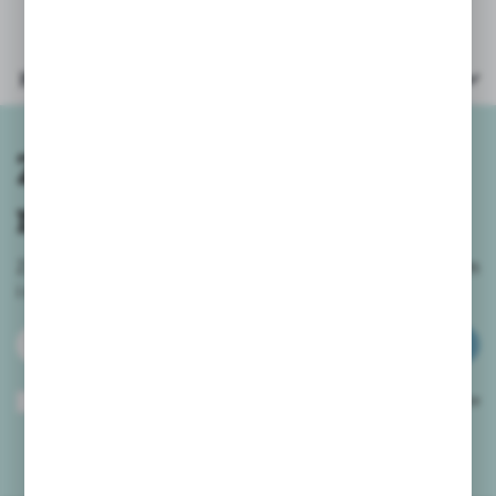
Parametry
Zapisz się do
newslettera
Zapisz się do newslettera na naszym sklepie internetowym
i
otrzymuj informacje o nowościach i promocjach.
ZAPISZ SIĘ
Wyrażam zgodę na otrzymywanie drogą elektroniczną na wskazany przeze
mnie adres e-mail informacji dotyczących usług świadczonych przez
Administratora. Zgoda może zostać cofnięta w każdym czasie.
Polityka
prywatności
*