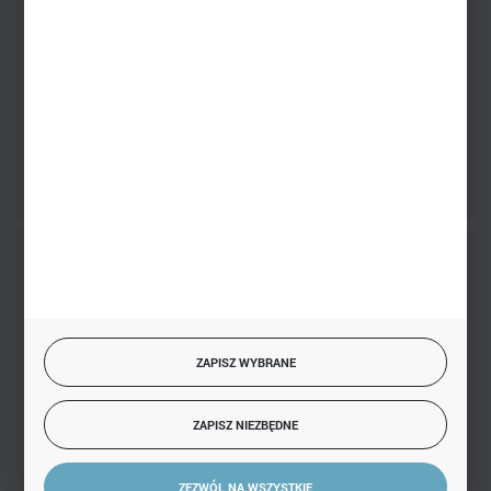
sklep@hurtowniazabawek.pl
PHU BIAŁY
Białystok, ul. Handlowa 13
FORMULARZ KONTAKTOWY
BEZPIECZNE PŁATNOŚCI
ZAPISZ WYBRANE
SZYBKA DOSTAWA
ZAPISZ NIEZBĘDNE
ZEZWÓL NA WSZYSTKIE