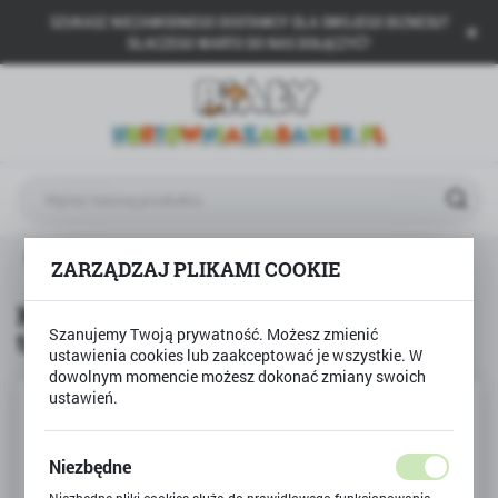
SZUKASZ NIEZAWODNEGO DOSTAWCY DLA SWOJEGO BIZNESU?
USTAWIENIA REGIONALNE
DLACZEGO WARTO DO NAS DOŁĄCZYĆ?
Lokalizacja
Polska
Język
polski
Waluta
Produkty
Klocki SLUBAN żółty samochód terenowy
ZARZĄDZAJ PLIKAMI COOKIE
Polski złoty (PLN)
Klocki SLUBAN żółty samochód
Szanujemy Twoją prywatność. Możesz zmienić
terenowy
ZAPISZ
ustawienia cookies lub zaakceptować je wszystkie. W
dowolnym momencie możesz dokonać zmiany swoich
ustawień.
Niezbędne