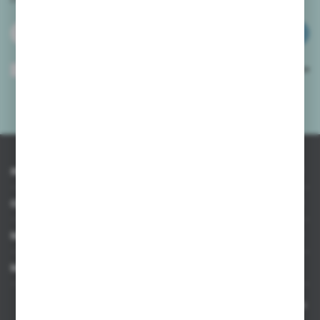
ZAPISZ SIĘ
Wyrażam zgodę na otrzymywanie drogą elektroniczną na wskazany przeze
mnie adres e-mail informacji dotyczących usług świadczonych przez
Administratora. Zgoda może zostać cofnięta w każdym czasie.
Polityka
prywatności
*
INFORMACJE
OBSŁUGA KLIENTA
MOJE KONTO
MASZ PYTANIE
Kontakt telefoniczny 8:00-17:00 w dni robocze oraz 8:00-14:00
w soboty