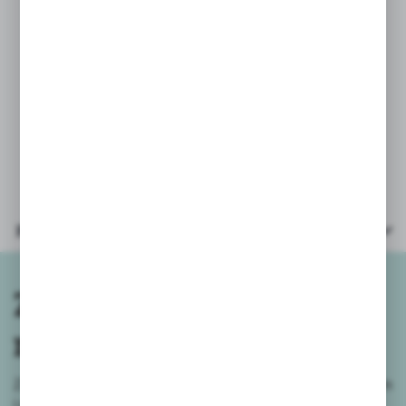
Wymiary opakowania: 27x6x40 cm
Wiek: 3+
Parametry
Zapisz się do
newslettera
Zapisz się do newslettera na naszym sklepie internetowym
i
otrzymuj informacje o nowościach i promocjach.