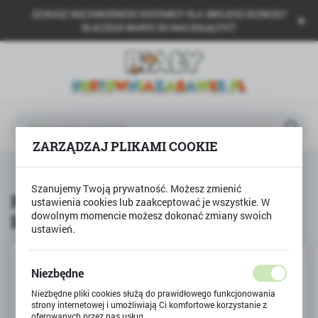
SZUKASZ NIEZAWODNEGO DOSTAWCY DLA SWOJEGO BIZNESU?
USTAWIENIA REGIONALNE
DLACZEGO WARTO DO NAS DOŁĄCZYĆ?
Lokalizacja
Polska
Język
polski
ZARZĄDZAJ PLIKAMI COOKIE
Waluta
kty
Puzzle 1000 Koloseum w promieniach słońca RZYM
Polski złoty (PLN)
Szanujemy Twoją prywatność. Możesz zmienić
Puzzle 1000 Koloseum w
ustawienia cookies lub zaakceptować je wszystkie. W
promieniach słońca RZYM
dowolnym momencie możesz dokonać zmiany swoich
ZAPISZ
ustawień.
Niezbędne
Niezbędne pliki cookies służą do prawidłowego funkcjonowania
strony internetowej i umożliwiają Ci komfortowe korzystanie z
oferowanych przez nas usług.