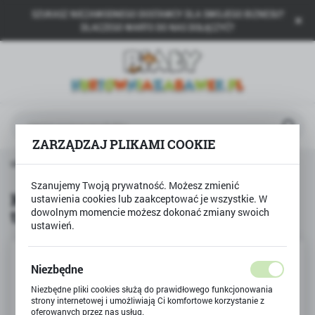
SZUKASZ NIEZAWODNEGO DOSTAWCY DLA SWOJEGO BIZNESU?
USTAWIENIA REGIONALNE
DLACZEGO WARTO DO NAS DOŁĄCZYĆ?
Lokalizacja
Polska
Język
polski
ZARZĄDZAJ PLIKAMI COOKIE
Waluta
odukty
Kredki ołówkowe ASTRINO trójkątne 13 kolorów
Polski złoty (PLN)
Szanujemy Twoją prywatność. Możesz zmienić
Kredki ołówkowe ASTRINO
ustawienia cookies lub zaakceptować je wszystkie. W
trójkątne 13 kolorów
dowolnym momencie możesz dokonać zmiany swoich
ZAPISZ
ustawień.
Niezbędne
Niezbędne pliki cookies służą do prawidłowego funkcjonowania
strony internetowej i umożliwiają Ci komfortowe korzystanie z
oferowanych przez nas usług.