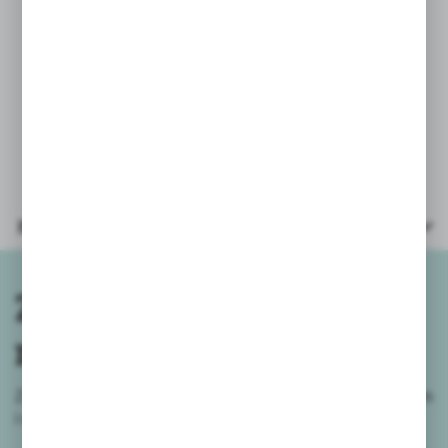
Produkt wielowariantowy, wysyłany
losowo.
Ilość kolorów – 13
Wielkość opakowania 15 x 18
Parametry
Zapisz się do
newslettera
Zapisz się do newslettera na naszym sklepie internetowym
i
otrzymuj informacje o nowościach i promocjach.