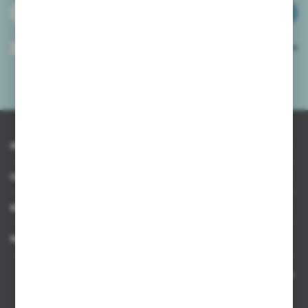
ZAPISZ SIĘ
Wyrażam zgodę na otrzymywanie drogą elektroniczną na wskazany przeze
mnie adres e-mail informacji dotyczących usług świadczonych przez
Administratora. Zgoda może zostać cofnięta w każdym czasie.
Polityka
prywatności
*
INFORMACJE
OBSŁUGA KLIENTA
MOJE KONTO
MASZ PYTANIE
Kontakt telefoniczny 8:00-17:00 w dni robocze oraz 8:00-14:00
w soboty