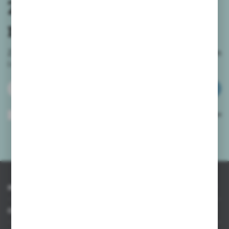
Zapisz się do
newslettera
Zapisz się do newslettera na naszym sklepie internetowym
i
otrzymuj informacje o nowościach i promocjach.
ZAPISZ SIĘ
Wyrażam zgodę na otrzymywanie drogą elektroniczną na wskazany przeze
mnie adres e-mail informacji dotyczących usług świadczonych przez
Administratora. Zgoda może zostać cofnięta w każdym czasie.
Polityka
prywatności
*
INFORMACJE
OBSŁUGA KLIENTA