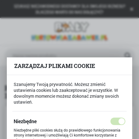
SZUKASZ NIEZAWODNEGO DOSTAWCY DLA SWOJEGO BIZNESU?
USTAWIENIA REGIONALNE
DLACZEGO WARTO DO NAS DOŁĄCZYĆ?
Lokalizacja
Polska
Język
polski
ZARZĄDZAJ PLIKAMI COOKIE
Waluta
Plastelina 12 kolorów + jeden gratis 13 kolorów ASTRA
Polski złoty (PLN)
Szanujemy Twoją prywatność. Możesz zmienić
Plastelina 12 kolorów + jeden gratis
ustawienia cookies lub zaakceptować je wszystkie. W
13 kolorów ASTRA
dowolnym momencie możesz dokonać zmiany swoich
ZAPISZ
ustawień.
Niezbędne
Niezbędne pliki cookies służą do prawidłowego funkcjonowania
strony internetowej i umożliwiają Ci komfortowe korzystanie z