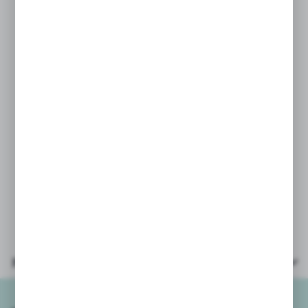
m.in. modeli małych i dużych,
odciskania wzorów,
wykrawania
foremkami, tworzenia obrazów poprzez
rozcieranie
palcami, a także do
ćwiczeń terapeutycznych.
Złoty kolor plasteliny gratis !
PARAMETRY:
- ilość kolorów – 13
- wielkość opakowania 20,5x10cm
Parametry