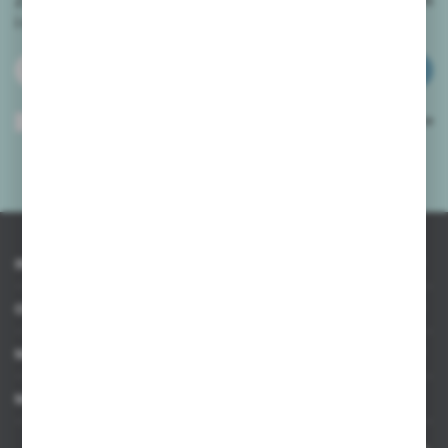
i
otrzymuj informacje o nowościach i promocjach.
ZAPISZ SIĘ
Wyrażam zgodę na otrzymywanie drogą elektroniczną na wskazany przeze
mnie adres e-mail informacji dotyczących usług świadczonych przez
Administratora. Zgoda może zostać cofnięta w każdym czasie.
Polityka
prywatności
*
INFORMACJE
OBSŁUGA KLIENTA
MOJE KONTO
MASZ PYTANIE