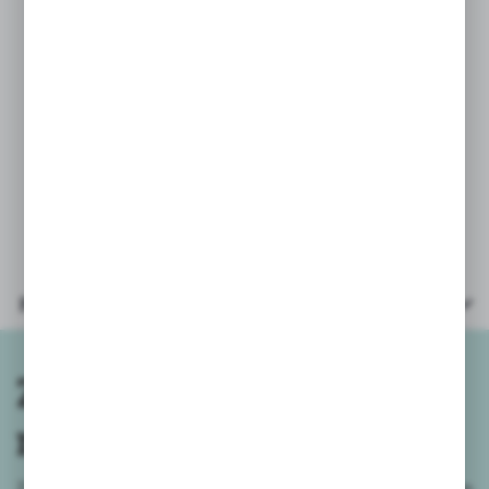
Wiek: 3+
Wymiary opakowania: 26.5x9x40 cm
Parametry
Zapisz się do
newslettera
Zapisz się do newslettera na naszym sklepie internetowym