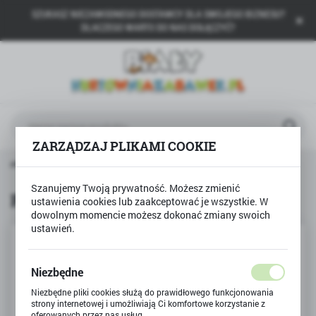
SZUKASZ NIEZAWODNEGO DOSTAWCY DLA SWOJEGO BIZNESU?
USTAWIENIA REGIONALNE
DLACZEGO WARTO DO NAS DOŁĄCZYĆ?
Lokalizacja
Polska
Język
polski
ZARZĄDZAJ PLIKAMI COOKIE
Waluta
główna
Produkty
Puzzle 3000 Magia Paryża - kolaż
Polski złoty (PLN)
Szanujemy Twoją prywatność. Możesz zmienić
Puzzle 3000 Magia Paryża - kolaż
ustawienia cookies lub zaakceptować je wszystkie. W
dowolnym momencie możesz dokonać zmiany swoich
ZAPISZ
ustawień.
Niezbędne
Niezbędne pliki cookies służą do prawidłowego funkcjonowania
strony internetowej i umożliwiają Ci komfortowe korzystanie z
oferowanych przez nas usług.