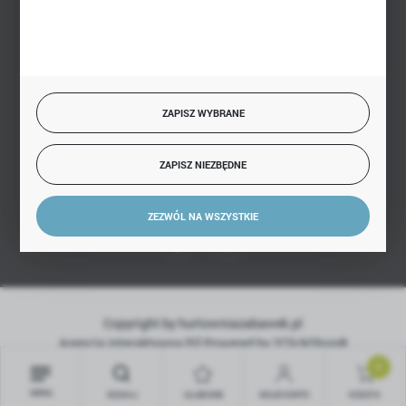
BEZPIECZNE PŁATNOŚCI
SZYBKA DOSTAWA
ZAPISZ WYBRANE
ZAPISZ NIEZBĘDNE
DOŁĄCZ DO NAS
ZEZWÓL NA WSZYSTKIE
Copyright by hurtowniazabawek.pl
Agencja interaktywna
[ti]
Powered by
2ClickShop®
0
MENU
SZUKAJ
ULUBIONE
MOJE KONTO
KOSZYK