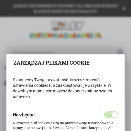
SZUKASZ NIEZAWODNEGO DOSTAWCY DLA SWOJEGO BIZNESU?
USTAWIENIA REGIONALNE
DLACZEGO WARTO DO NAS DOŁĄCZYĆ?
Lokalizacja
Polska
Język
polski
ZARZĄDZAJ PLIKAMI COOKIE
Waluta
Strona główna
Produkty
Gra Magic Ice FROZEN
Polski złoty (PLN)
Szanujemy Twoją prywatność. Możesz zmienić
Gra Magic Ice FROZEN
ustawienia cookies lub zaakceptować je wszystkie. W
dowolnym momencie możesz dokonać zmiany swoich
ZAPISZ
ustawień.
Niezbędne
Niezbędne pliki cookies służą do prawidłowego funkcjonowania
strony internetowej i umożliwiają Ci komfortowe korzystanie z