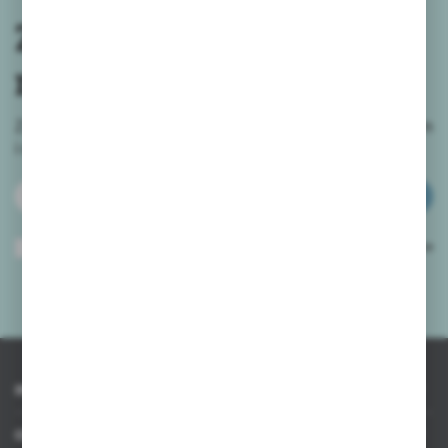
Zapisz się do
newslettera
Zapisz się do newslettera na naszym sklepie internetowym
i
otrzymuj informacje o nowościach i promocjach.
ZAPISZ SIĘ
Wyrażam zgodę na otrzymywanie drogą elektroniczną na wskazany przeze
mnie adres e-mail informacji dotyczących usług świadczonych przez
Administratora. Zgoda może zostać cofnięta w każdym czasie.
Polityka
prywatności
*
INFORMACJE
OBSŁUGA KLIENTA