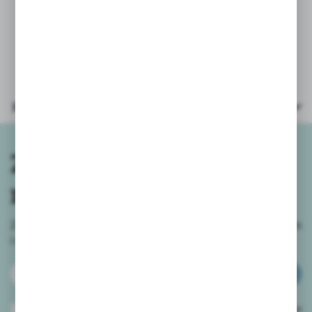
wyprodukowany w Polsce, a do
produkcji zostały użyte materiały
ekologiczne.
Parametry
Zapisz się do
newslettera
Zapisz się do newslettera na naszym sklepie internetowym
i
otrzymuj informacje o nowościach i promocjach.
ZAPISZ SIĘ
Wyrażam zgodę na otrzymywanie drogą elektroniczną na wskazany przeze