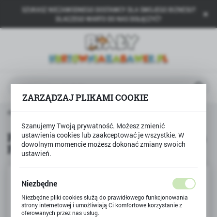
SZUKASZ NIEZAWODNEGO DOSTAWCY DLA SWOJEGO BIZNESU?
USTAWIENIA REGIONALNE
DLACZEGO WARTO DO NAS DOŁĄCZYĆ?
Lokalizacja
Polska
Język
polski
ZARZĄDZAJ PLIKAMI COOKIE
Waluta
Produkty
Puzzle 24 MAXI Magiczna wyprawa FROZEN
Polski złoty (PLN)
Szanujemy Twoją prywatność. Możesz zmienić
Puzzle 24 MAXI Magiczna wyprawa
ustawienia cookies lub zaakceptować je wszystkie. W
dowolnym momencie możesz dokonać zmiany swoich
FROZEN
ZAPISZ
ustawień.
Niezbędne
Niezbędne pliki cookies służą do prawidłowego funkcjonowania
strony internetowej i umożliwiają Ci komfortowe korzystanie z
oferowanych przez nas usług.