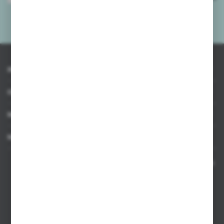
mnie adres e-mail informacji dotyczących usług świadczonych przez
Administratora. Zgoda może zostać cofnięta w każdym czasie.
Polityka
prywatności
*
INFORMACJE
OBSŁUGA KLIENTA
MOJE KONTO
MASZ PYTANIE
Kontakt telefoniczny 8:00-17:00 w dni robocze oraz 8:00-14:00
w soboty
Dział sprzedaży internetowej
+48 533 677 055
Dział sprzedaży stacjonarnej