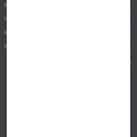
INFORMACJE
OBSŁUGA KLIENTA
MOJE KONTO
MASZ PYTANIE
Kontakt telefoniczny 8:00-17:00 w dni robocze oraz 8:00-14:00
w soboty
Dział sprzedaży internetowej
+48 533 677 055
Dział sprzedaży stacjonarnej
+48 745 57 35
Zakupy hurtowe
+48 793 612 067
sklep@hurtowniazabawek.pl