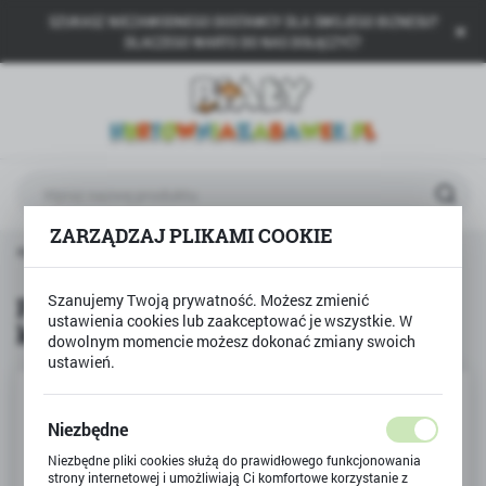
SZUKASZ NIEZAWODNEGO DOSTAWCY DLA SWOJEGO BIZNESU?
USTAWIENIA REGIONALNE
DLACZEGO WARTO DO NAS DOŁĄCZYĆ?
Lokalizacja
Polska
Język
polski
ZARZĄDZAJ PLIKAMI COOKIE
Waluta
Produkty
Puzzle 100 Minnie w salonie kosmetycznym
Polski złoty (PLN)
Szanujemy Twoją prywatność. Możesz zmienić
Puzzle 100 Minnie w salonie
ustawienia cookies lub zaakceptować je wszystkie. W
kosmetycznym
ZAPISZ
dowolnym momencie możesz dokonać zmiany swoich
ustawień.
Niezbędne
Niezbędne pliki cookies służą do prawidłowego funkcjonowania
strony internetowej i umożliwiają Ci komfortowe korzystanie z