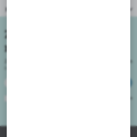
Parametry
Zapisz się do
newslettera
Zapisz się do newslettera na naszym sklepie internetowym
i
otrzymuj informacje o nowościach i promocjach.
ZAPISZ SIĘ
Wyrażam zgodę na otrzymywanie drogą elektroniczną na wskazany przeze
mnie adres e-mail informacji dotyczących usług świadczonych przez
Administratora. Zgoda może zostać cofnięta w każdym czasie.
Polityka
prywatności
*