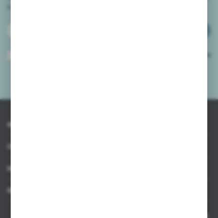
i
otrzymuj informacje o nowościach i promocjach.
ZAPISZ SIĘ
Wyrażam zgodę na otrzymywanie drogą elektroniczną na wskazany przeze
mnie adres e-mail informacji dotyczących usług świadczonych przez
Administratora. Zgoda może zostać cofnięta w każdym czasie.
Polityka
prywatności
*
INFORMACJE
OBSŁUGA KLIENTA
MOJE KONTO
MASZ PYTANIE
Kontakt telefoniczny 8:00-17:00 w dni robocze oraz 8:00-14:00