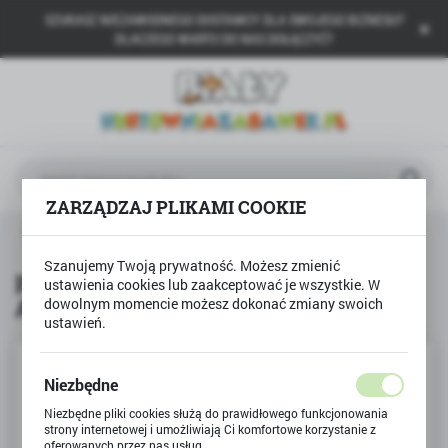
SZUKASZ NIEZAWODNEGO DOSTAWCY DLA SWOJEGO BIZNESU?
USTAWIENIA REGIONALNE
DLACZEGO WARTO DO NAS DOŁĄCZYĆ?
Lokalizacja
Polska
Język
polski
ZARZĄDZAJ PLIKAMI COOKIE
Waluta
Produkty
Plastelina kwadratowa 18 kolorów ASTRA
Polski złoty (PLN)
Szanujemy Twoją prywatność. Możesz zmienić
Plastelina kwadratowa 18 kolorów
ustawienia cookies lub zaakceptować je wszystkie. W
ASTRA
dowolnym momencie możesz dokonać zmiany swoich
ZAPISZ
ustawień.
Niezbędne
Niezbędne pliki cookies służą do prawidłowego funkcjonowania
strony internetowej i umożliwiają Ci komfortowe korzystanie z
oferowanych przez nas usług.