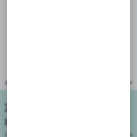
wykrawania foremkami, tworzenia
obrazów poprzez rozcieranie
palcami,
a także do ćwiczeń terapeutycznych.
PARAMETRY:
- ilość kolorów – 18
- wielkość opakowania 30,5x10cm
Parametry
Zapisz się do
newslettera
Zapisz się do newslettera na naszym sklepie internetowym