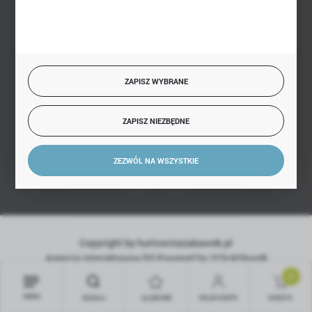
SZYBKA DOSTAWA
ZAPISZ WYBRANE
ZAPISZ NIEZBĘDNE
DOŁĄCZ DO NAS
ZEZWÓL NA WSZYSTKIE
Copyright by hurtowniazabawek.pl
Agencja interaktywna
[ti]
Powered by
2ClickShop®
0
MENU
SZUKAJ
ULUBIONE
MOJE KONTO
KOSZYK