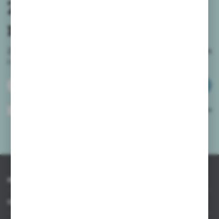
Zapisz się do
newslettera
Zapisz się do newslettera na naszym sklepie internetowym
i
otrzymuj informacje o nowościach i promocjach.
ZAPISZ SIĘ
Wyrażam zgodę na otrzymywanie drogą elektroniczną na wskazany przeze
mnie adres e-mail informacji dotyczących usług świadczonych przez
Administratora. Zgoda może zostać cofnięta w każdym czasie.
Polityka
prywatności
*
INFORMACJE
OBSŁUGA KLIENTA