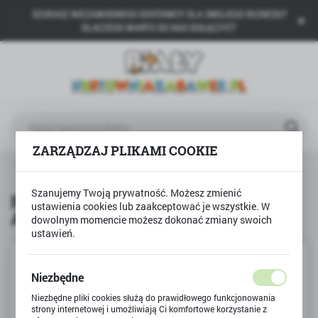
SZUKASZ NIEZAWODNEGO DOSTAWCY DLA SWOJEGO BIZNESU?
USTAWIENIA REGIONALNE
DLACZEGO WARTO DO NAS DOŁĄCZYĆ?
Lokalizacja
Polska
Język
polski
ZARZĄDZAJ PLIKAMI COOKIE
Waluta
Produkty
Plastelina prostokątna 12 kolorów ASTRA
Polski złoty (PLN)
Szanujemy Twoją prywatność. Możesz zmienić
Plastelina prostokątna 12 kolorów
ustawienia cookies lub zaakceptować je wszystkie. W
ASTRA
dowolnym momencie możesz dokonać zmiany swoich
ZAPISZ
ustawień.
Niezbędne
Niezbędne pliki cookies służą do prawidłowego funkcjonowania
strony internetowej i umożliwiają Ci komfortowe korzystanie z