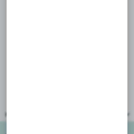
m.in. modeli małych i dużych,
odciskania wzorów,
wykrawania foremkami, tworzenia
obrazów poprzez rozcieranie
palcami, a także do ćwiczeń
terapeutycznych.
Super porostokątny kształt!
Ilość kolorów – 12
Wielkość opakowania 20 x 17 cm
Parametry