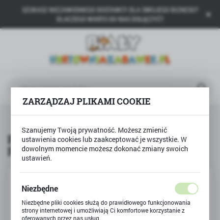
SZUKASZ NIEZAWODNEGO DOSTAWCY DLA SWOJEGO BIZNESU?
USTAWIENIA REGIONALNE
DLACZEGO WARTO DO NAS DOŁĄCZYĆ?
Lokalizacja
Polska
Język
polski
ZARZĄDZAJ PLIKAMI COOKIE
Waluta
Produkty
Puzzle 160 Siostrzana przygoda Frozen
Polski złoty (PLN)
Szanujemy Twoją prywatność. Możesz zmienić
Puzzle 160 Siostrzana przygoda
ustawienia cookies lub zaakceptować je wszystkie. W
Frozen
dowolnym momencie możesz dokonać zmiany swoich
ZAPISZ
ustawień.
Niezbędne
Niezbędne pliki cookies służą do prawidłowego funkcjonowania
strony internetowej i umożliwiają Ci komfortowe korzystanie z
oferowanych przez nas usług.