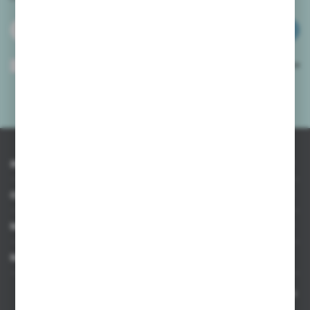
ZAPISZ SIĘ
Wyrażam zgodę na otrzymywanie drogą elektroniczną na wskazany przeze
mnie adres e-mail informacji dotyczących usług świadczonych przez
Administratora. Zgoda może zostać cofnięta w każdym czasie.
Polityka
prywatności
*
INFORMACJE
OBSŁUGA KLIENTA
MOJE KONTO
MASZ PYTANIE
Kontakt telefoniczny 8:00-17:00 w dni robocze oraz 8:00-14:00
w soboty