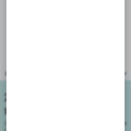
Parametry:
* wiek: 6+
* opakowanie: kartonik 29x19,5x4cm
* obrazek wymiary po ułożeniu:
41x27,8cm
* ilość elementów: 160
Parametry
Zapisz się do
newslettera
Zapisz się do newslettera na naszym sklepie internetowym
i
otrzymuj informacje o nowościach i promocjach.