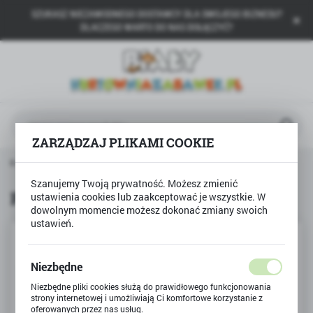
SZUKASZ NIEZAWODNEGO DOSTAWCY DLA SWOJEGO BIZNESU?
USTAWIENIA REGIONALNE
DLACZEGO WARTO DO NAS DOŁĄCZYĆ?
Lokalizacja
Polska
Język
polski
ZARZĄDZAJ PLIKAMI COOKIE
Waluta
ona główna
Produkty
Puzzle 24 Maxi, Strażak Sam
Polski złoty (PLN)
Szanujemy Twoją prywatność. Możesz zmienić
Puzzle 24 Maxi, Strażak Sam
ustawienia cookies lub zaakceptować je wszystkie. W
dowolnym momencie możesz dokonać zmiany swoich
ZAPISZ
ustawień.
Niezbędne
Niezbędne pliki cookies służą do prawidłowego funkcjonowania
strony internetowej i umożliwiają Ci komfortowe korzystanie z
oferowanych przez nas usług.