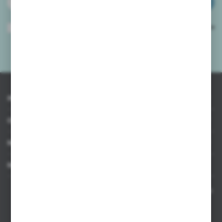
ZAPISZ SIĘ
Wyrażam zgodę na otrzymywanie drogą elektroniczną na wskazany przeze
mnie adres e-mail informacji dotyczących usług świadczonych przez
Administratora. Zgoda może zostać cofnięta w każdym czasie.
Polityka
prywatności
*
INFORMACJE
OBSŁUGA KLIENTA
MOJE KONTO
MASZ PYTANIE
Kontakt telefoniczny 8:00-17:00 w dni robocze oraz 8:00-14:00
w soboty
Dział sprzedaży internetowej