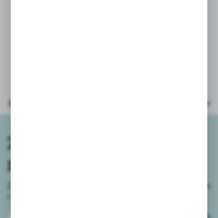
PARAMETRY
Wiek: 3+
Wymiary opakowania: 26,5x4x39,5 cm
Parametry
Zapisz się do
newslettera
Zapisz się do newslettera na naszym sklepie internetowym
i
otrzymuj informacje o nowościach i promocjach.