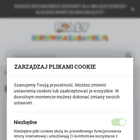
SZUKASZ NIEZAWODNEGO DOSTAWCY DLA SWOJEGO BIZNESU?
USTAWIENIA REGIONALNE
DLACZEGO WARTO DO NAS DOŁĄCZYĆ?
Lokalizacja
Polska
Język
polski
ZARZĄDZAJ PLIKAMI COOKIE
Waluta
 główna
Produkty
Puzzle 3w1 Wesoły dzień Peppy
Polski złoty (PLN)
Szanujemy Twoją prywatność. Możesz zmienić
Puzzle 3w1 Wesoły dzień Peppy
ustawienia cookies lub zaakceptować je wszystkie. W
dowolnym momencie możesz dokonać zmiany swoich
ZAPISZ
ustawień.
Niezbędne
Niezbędne pliki cookies służą do prawidłowego funkcjonowania
strony internetowej i umożliwiają Ci komfortowe korzystanie z