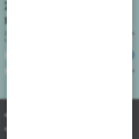
Zapisz się do
newslettera
Zapisz się do newslettera na naszym sklepie internetowym
i
otrzymuj informacje o nowościach i promocjach.
ZAPISZ SIĘ
Wyrażam zgodę na otrzymywanie drogą elektroniczną na wskazany przeze
mnie adres e-mail informacji dotyczących usług świadczonych przez
Administratora. Zgoda może zostać cofnięta w każdym czasie.
Polityka
prywatności
*
INFORMACJE
OBSŁUGA KLIENTA