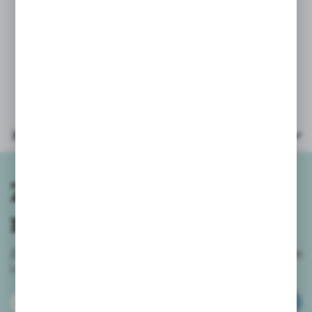
Wymiary opakowania: 26,5x4,5x40 cm
Parametry
Zapisz się do
newslettera
Zapisz się do newslettera na naszym sklepie internetowym
i
otrzymuj informacje o nowościach i promocjach.
ZAPISZ SIĘ