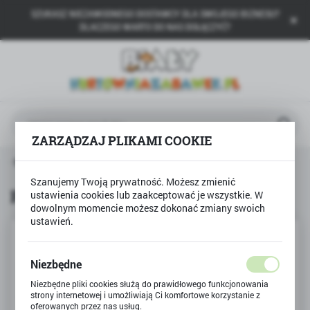
SZUKASZ NIEZAWODNEGO DOSTAWCY DLA SWOJEGO BIZNESU?
USTAWIENIA REGIONALNE
DLACZEGO WARTO DO NAS DOŁĄCZYĆ?
Lokalizacja
Polska
Język
polski
ZARZĄDZAJ PLIKAMI COOKIE
Waluta
ona główna
Produkty
Puzzle 500 Fontanna di Trevi
Polski złoty (PLN)
Szanujemy Twoją prywatność. Możesz zmienić
Puzzle 500 Fontanna di Trevi
ustawienia cookies lub zaakceptować je wszystkie. W
dowolnym momencie możesz dokonać zmiany swoich
ZAPISZ
ustawień.
Niezbędne
Niezbędne pliki cookies służą do prawidłowego funkcjonowania
strony internetowej i umożliwiają Ci komfortowe korzystanie z
oferowanych przez nas usług.