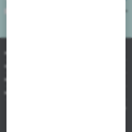
Wyrażam zgodę na otrzymywanie drogą elektroniczną na wskazany przeze
mnie adres e-mail informacji dotyczących usług świadczonych przez
Administratora. Zgoda może zostać cofnięta w każdym czasie.
Polityka
prywatności
*
INFORMACJE
OBSŁUGA KLIENTA
MOJE KONTO
MASZ PYTANIE
Kontakt telefoniczny 8:00-17:00 w dni robocze oraz 8:00-14:00
w soboty
Dział sprzedaży internetowej
+48 533 677 055