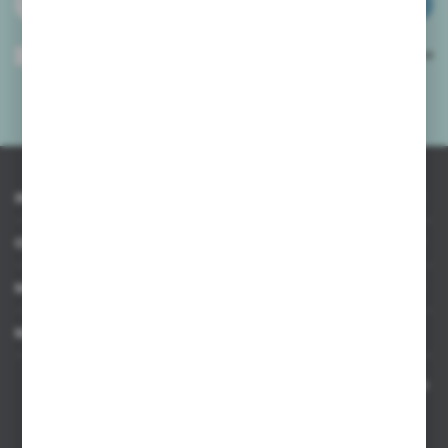
ZAPISZ SIĘ
Wyrażam zgodę na otrzymywanie drogą elektroniczną na wskazany przeze
mnie adres e-mail informacji dotyczących usług świadczonych przez
Administratora. Zgoda może zostać cofnięta w każdym czasie.
Polityka
prywatności
*
INFORMACJE
OBSŁUGA KLIENTA
MOJE KONTO
MASZ PYTANIE
Kontakt telefoniczny 8:00-17:00 w dni robocze oraz 8:00-14:00
w soboty
Dział sprzedaży internetowej