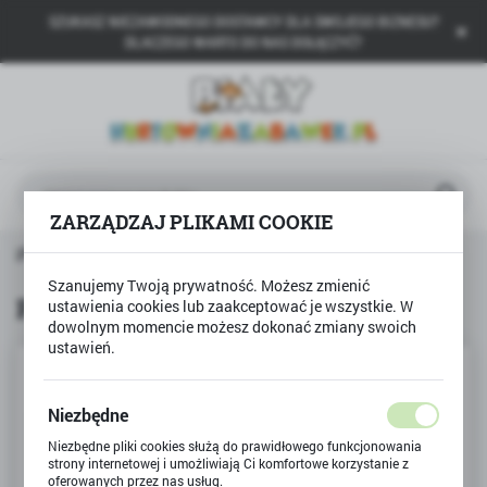
SZUKASZ NIEZAWODNEGO DOSTAWCY DLA SWOJEGO BIZNESU?
USTAWIENIA REGIONALNE
DLACZEGO WARTO DO NAS DOŁĄCZYĆ?
Lokalizacja
Polska
Język
polski
ZARZĄDZAJ PLIKAMI COOKIE
Waluta
na główna
Produkty
Puzzle 500 Słoneczny Londyn
Polski złoty (PLN)
Szanujemy Twoją prywatność. Możesz zmienić
Puzzle 500 Słoneczny Londyn
ustawienia cookies lub zaakceptować je wszystkie. W
dowolnym momencie możesz dokonać zmiany swoich
ZAPISZ
ustawień.
Niezbędne
Niezbędne pliki cookies służą do prawidłowego funkcjonowania
strony internetowej i umożliwiają Ci komfortowe korzystanie z
oferowanych przez nas usług.