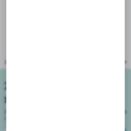
Paramerety:
Wiek: 10+
Wymiary opakowania: 26,5x4,5x40 cm
Parametry
Zapisz się do
newslettera
Zapisz się do newslettera na naszym sklepie internetowym
i
otrzymuj informacje o nowościach i promocjach.