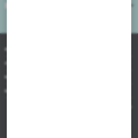
Wyrażam zgodę na otrzymywanie drogą elektroniczną na wskazany przeze
mnie adres e-mail informacji dotyczących usług świadczonych przez
Administratora. Zgoda może zostać cofnięta w każdym czasie.
Polityka
prywatności
*
INFORMACJE
OBSŁUGA KLIENTA
MOJE KONTO
MASZ PYTANIE
Kontakt telefoniczny 8:00-17:00 w dni robocze oraz 8:00-14:00
w soboty
Dział sprzedaży internetowej
+48 533 677 055