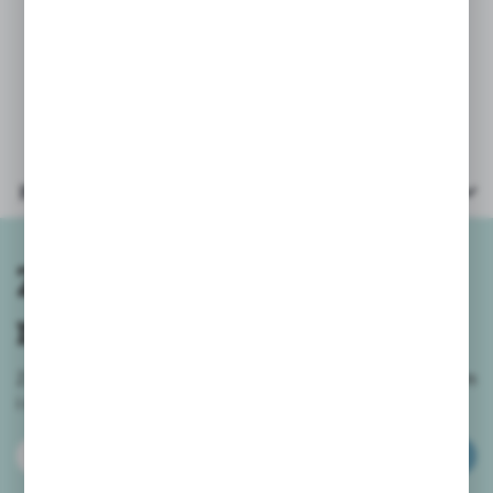
Wiek: 12+
Parametry
Zapisz się do
newslettera
Zapisz się do newslettera na naszym sklepie internetowym
i
otrzymuj informacje o nowościach i promocjach.
ZAPISZ SIĘ