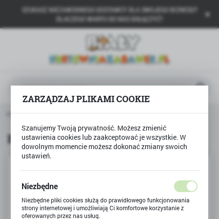
SZUKASZ NIEZAWODNEGO DOSTAWCY DLA SWOJEGO BIZNESU?
USTAWIENIA REGIONALNE
DLACZEGO WARTO DO NAS DOŁĄCZYĆ?
Lokalizacja
Polska
Język
polski
ZARZĄDZAJ PLIKAMI COOKIE
Waluta
ona główna
Produkty
PUZZLE 1000 Plaża Samurda
Polski złoty (PLN)
Szanujemy Twoją prywatność. Możesz zmienić
PUZZLE 1000 Plaża Samurda
ustawienia cookies lub zaakceptować je wszystkie. W
dowolnym momencie możesz dokonać zmiany swoich
ZAPISZ
ustawień.
Niezbędne
Niezbędne pliki cookies służą do prawidłowego funkcjonowania
strony internetowej i umożliwiają Ci komfortowe korzystanie z
oferowanych przez nas usług.